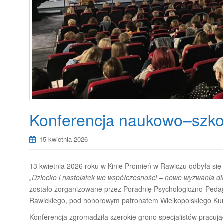
Konferencja naukowo–szko
15 kwietnia 2026
13 kwietnia 2026 roku w Kinie Promień w Rawiczu odbyła się
„Dziecko i nastolatek we współczesności – nowe wyzwania dla
zostało zorganizowane przez Poradnię Psychologiczno-Peda
Rawickiego, pod honorowym patronatem Wielkopolskiego Kur
Konferencja zgromadziła szerokie grono specjalistów pracują