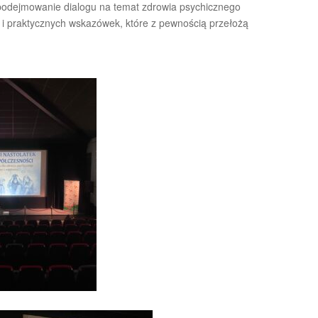
est podejmowanie dialogu na temat zdrowia psychicznego
zy i praktycznych wskazówek, które z pewnością przełożą