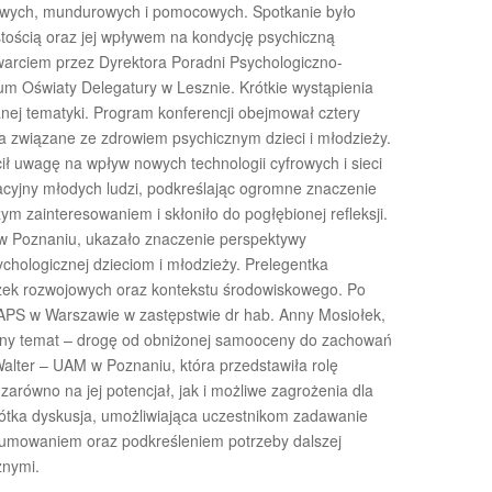
iatowych, mundurowych i pomocowych. Spotkanie było
istością oraz jej wpływem na kondycję psychiczną
warciem przez Dyrektora Poradni Psychologiczno-
um Oświaty Delegatury w Lesznie. Krótkie wystąpienia
nej tematyki. Program konferencji obejmował cztery
a związane ze zdrowiem psychicznym dzieci i młodzieży.
ł uwagę na wpływ nowych technologii cyfrowych i sieci
acyjny młodych ludzi, podkreślając ogromne znaczenie
żym zainteresowaniem i skłoniło do pogłębionej refleksji.
 w Poznaniu, ukazało znaczenie perspektywy
chologicznej dzieciom i młodzieży. Prelegentka
żek rozwojowych oraz kontekstu środowiskowego. Po
 APS w Warszawie w zastępstwie dr hab. Anny Mosiołek,
udny temat – drogę od obniżonej samooceny do zachowań
 Walter – UAM w Poznaniu, która przedstawiła rolę
c zarówno na jej potencjał, jak i możliwe zagrożenia dla
ótka dyskusja, umożliwiająca uczestnikom zadawanie
umowaniem oraz podkreśleniem potrzeby dalszej
znymi.