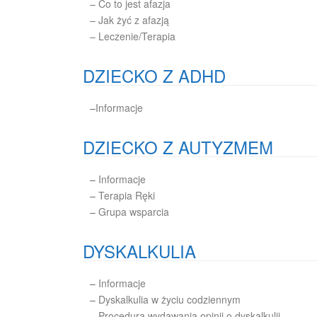
– Co to jest afazja
– Jak żyć z afazją
– Leczenie/Terapia
DZIECKO Z ADHD
–
Informacje
DZIECKO Z AUTYZMEM
–
Informacje
–
Terapia Ręki
–
Grupa wsparcia
DYSKALKULIA
–
Informacje
–
Dyskalkulia w życiu codziennym
–
Procedura wydawania opinii o dyskalkulii