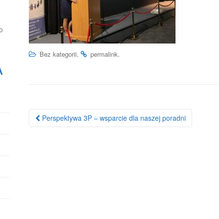
o
.
.
Bez kategorii
permalink
A
Nawigacja
Perspektywa 3P – wsparcie dla naszej poradni
po
wpisie