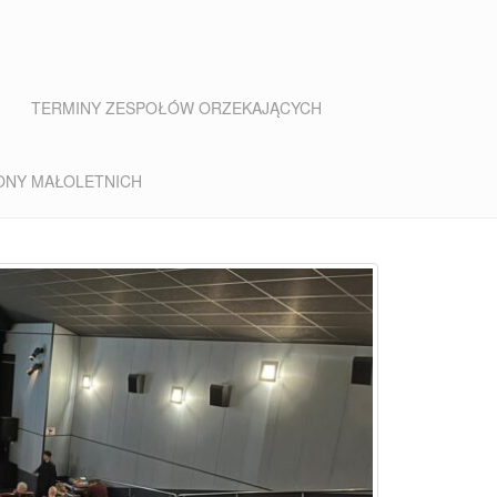
TERMINY ZESPOŁÓW ORZEKAJĄCYCH
ONY MAŁOLETNICH