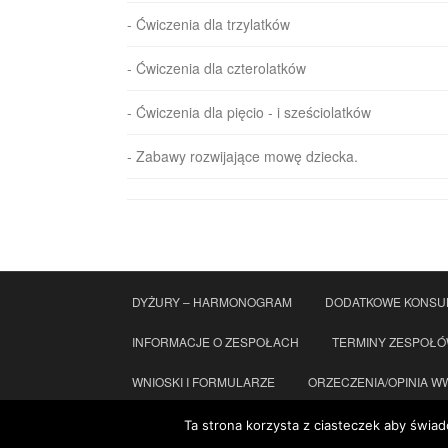
- Ćwiczenia dla trzylatków
- Ćwiczenia dla czterolatków
- Ćwiczenia dla pięcio - i sześciolatków
- Zabawy rozwijające mowę dziecka.
DYŻURY – HARMONOGRAM
DODATKOWE KONSU
INFORMACJE O ZESPOŁACH
TERMINY ZESPOŁ
WNIOSKI I FORMULARZE
ORZECZENIA/OPINIA WWR
KONTAKT
STANDARDY OCHRONY MAŁOLETNICH
Ta strona korzysta z ciasteczek aby świad