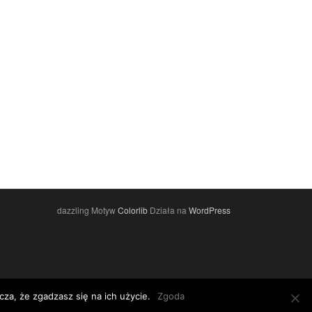
dazzling Motyw
Colorlib
Działa na
WordPress
za, że zgadzasz się na ich użycie.
Zgoda