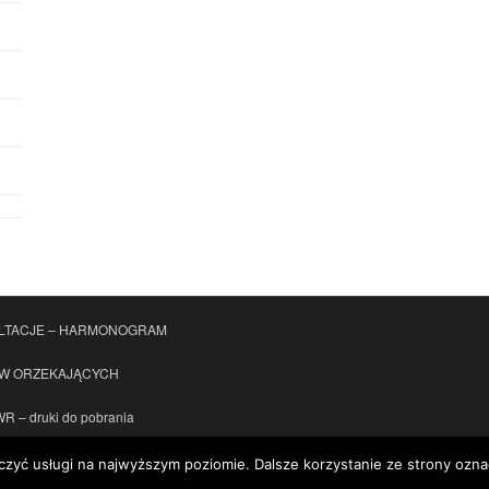
LTACJE – HARMONOGRAM
ÓW ORZEKAJĄCYCH
 – druki do pobrania
czyć usługi na najwyższym poziomie. Dalsze korzystanie ze strony oznac