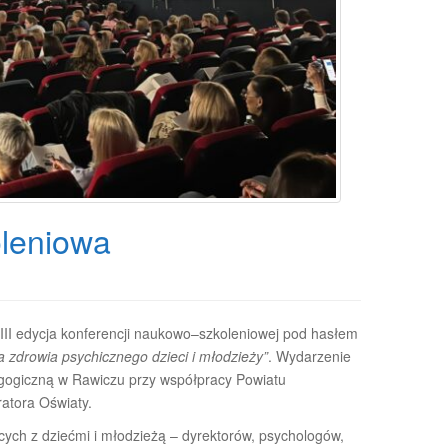
leniowa
 III edycja konferencji naukowo–szkoleniowej pod hasłem
 zdrowia psychicznego dzieci i młodzieży”
. Wydarzenie
gogiczną w Rawiczu przy współpracy Powiatu
atora Oświaty.
cych z dziećmi i młodzieżą – dyrektorów, psychologów,