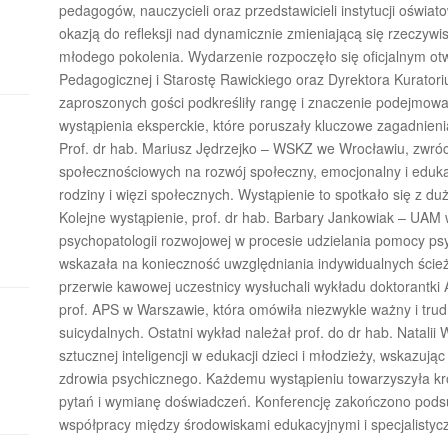
pedagogów, nauczycieli oraz przedstawicieli instytucji ośw
okazją do refleksji nad dynamicznie zmieniającą się rzeczyw
młodego pokolenia. Wydarzenie rozpoczęło się oficjalnym ot
Pedagogicznej i Starostę Rawickiego oraz Dyrektora Kuratori
zaproszonych gości podkreśliły rangę i znaczenie podejmowa
wystąpienia eksperckie, które poruszały kluczowe zagadnieni
Prof. dr hab. Mariusz Jędrzejko – WSKZ we Wrocławiu, zwróci
społecznościowych na rozwój społeczny, emocjonalny i eduk
rodziny i więzi społecznych. Wystąpienie to spotkało się z du
Kolejne wystąpienie, prof. dr hab. Barbary Jankowiak – UAM
psychopatologii rozwojowej w procesie udzielania pomocy psy
wskazała na konieczność uwzględniania indywidualnych ście
przerwie kawowej uczestnicy wysłuchali wykładu doktorantki
prof. APS w Warszawie, która omówiła niezwykle ważny i tr
suicydalnych. Ostatni wykład należał prof. do dr hab. Natalii
sztucznej inteligencji w edukacji dzieci i młodzieży, wskazują
zdrowia psychicznego. Każdemu wystąpieniu towarzyszyła kr
pytań i wymianę doświadczeń. Konferencję zakończono pods
współpracy między środowiskami edukacyjnymi i specjalistyc