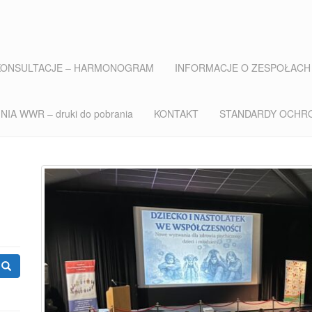
KONSULTACJE – HARMONOGRAM
INFORMACJE O ZESPOŁACH
IA WWR – druki do pobrania
KONTAKT
STANDARDY OCHR