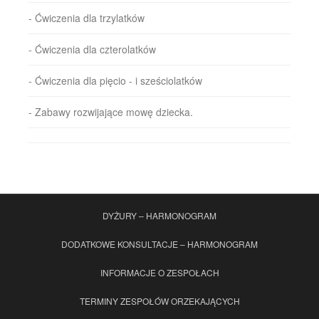
- Ćwiczenia dla trzylatków
- Ćwiczenia dla czterolatków
- Ćwiczenia dla pięcio - i sześciolatków
- Zabawy rozwijające mowę dziecka.
DYŻURY – HARMONOGRAM
DODATKOWE KONSULTACJE – HARMONOGRAM
INFORMACJE O ZESPOŁACH
TERMINY ZESPOŁÓW ORZEKAJĄCYCH