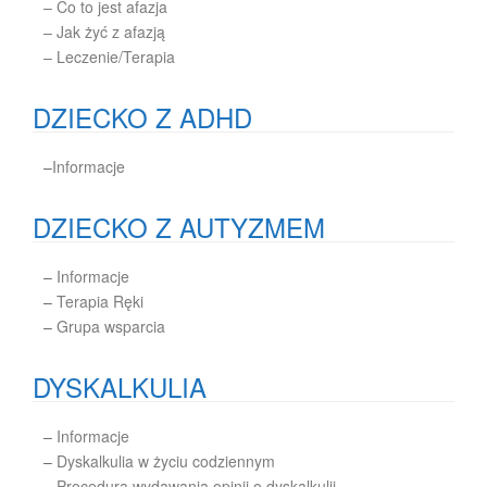
– Co to jest afazja
– Jak żyć z afazją
– Leczenie/Terapia
DZIECKO Z ADHD
–
Informacje
DZIECKO Z AUTYZMEM
–
Informacje
–
Terapia Ręki
–
Grupa wsparcia
DYSKALKULIA
–
Informacje
–
Dyskalkulia w życiu codziennym
–
Procedura wydawania opinii o dyskalkulii