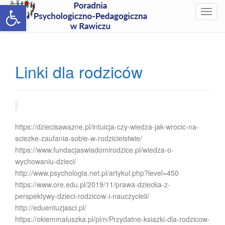
Open toolbar
T
o
g
g
l
Linki dla rodziców
e
n
a
v
i
https://dziecisawazne.pl/intuicja-czy-wiedza-jak-wrocic-na-
g
sciezke-zaufania-sobie-w-rodzicielstwie/
a
https://www.fundacjaswiadomirodzice.pl/wiedza-o-
t
wychowaniu-dzieci/
i
http://www.psychologia.net.pl/artykul.php?level=450
o
https://www.ore.edu.pl/2019/11/prawa-dziecka-z-
n
perspektywy-dzieci-rodzicow-i-nauczycieli/
http://eduentuzjasci.pl/
https://okiemmaluszka.pl/pl/n/Przydatne-ksiazki-dla-rodzicow-