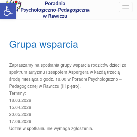
Open toolbar
T
o
g
g
l
Grupa wsparcia
e
n
a
v
Zapraszamy na spotkania grupy wsparcia rodziców dzieci ze
i
spektrum autyzmu i zespołem Aspergera w każdą trzecią
g
środę miesiąca o godz. 18.00 w Poradni Psychologiczno –
a
Pedagogicznej w Rawiczu (III piętro).
t
Terminy:
i
18.03.2026
o
15.04.2026
n
20.05.2026
17.06.2026
Udział w spotkaniu nie wymaga zgłoszenia.