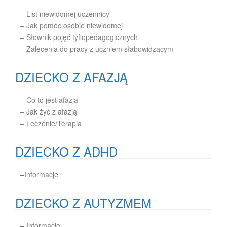
– List niewidomej uczennicy
– Jak pomóc osobie niewidomej
– Słownik pojęć tyflopedagogicznych
– Zalecenia do pracy z uczniem słabowidzącym
DZIECKO Z AFAZJĄ
– Co to jest afazja
– Jak żyć z afazją
– Leczenie/Terapia
DZIECKO Z ADHD
–
Informacje
DZIECKO Z AUTYZMEM
–
Informacje