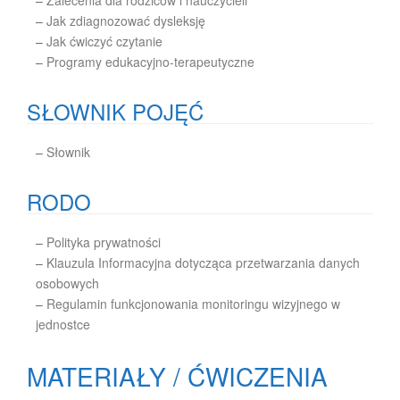
–
Zalecenia dla rodziców i nauczycieli
–
Jak zdiagnozować dysleksję
–
Jak ćwiczyć czytanie
–
Programy edukacyjno-terapeutyczne
SŁOWNIK POJĘĆ
–
Słownik
RODO
–
Polityka prywatności
–
Klauzula Informacyjna dotycząca przetwarzania danych
osobowych
–
Regulamin funkcjonowania monitoringu wizyjnego w
jednostce
MATERIAŁY / ĆWICZENIA