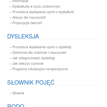
–
Informacje
–
Dyskalkulia w życiu codziennym
–
Procedura wydawania opinii o dyskalkulii
– Arkusz dla nauczycieli
– Propozycja ćwiczeń
DYSLEKSJA
–
Procedura wydawania opinii o dysleksji
–
Zalecenia dla rodziców i nauczycieli
–
Jak zdiagnozować dysleksję
–
Jak ćwiczyć czytanie
–
Programy edukacyjno-terapeutyczne
SŁOWNIK POJĘĆ
–
Słownik
RODO