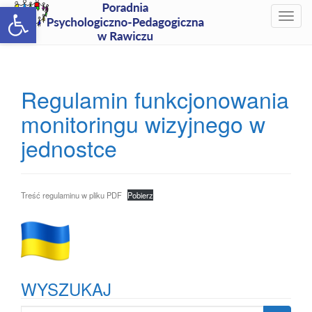
Open toolbar
T
o
g
g
l
Regulamin funkcjonowania
e
monitoringu wizyjnego w
n
a
jednostce
v
i
g
a
Treść regulaminu w pliku PDF
Pobierz
t
i
o
n
WYSZUKAJ