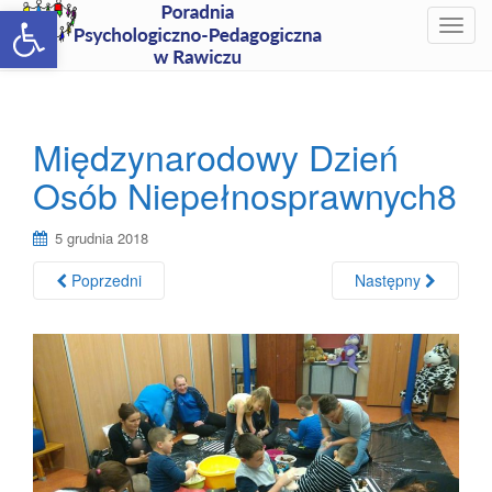
Open toolbar
T
o
g
g
l
Międzynarodowy Dzień
e
Osób Niepełnosprawnych8
n
a
v
5 grudnia 2018
i
Poprzedni
Następny
g
a
t
i
o
n