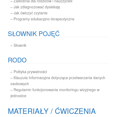
–
Zalecenia dla rodziców i nauczycieli
–
Jak zdiagnozować dysleksję
–
Jak ćwiczyć czytanie
–
Programy edukacyjno-terapeutyczne
SŁOWNIK POJĘĆ
–
Słownik
RODO
–
Polityka prywatności
–
Klauzula Informacyjna dotycząca przetwarzania danych
osobowych
–
Regulamin funkcjonowania monitoringu wizyjnego w
jednostce
MATERIAŁY / ĆWICZENIA