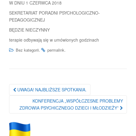
W DNIU 1 CZERWCA 2018
SEKRETARIAT PORADNI PSYCHOLOGICZNO-
PEDAGOGICZNEJ
BĘDZIE NIECZYNNY
terapie odbywają się w umówionych godzinach
.
.
Bez kategorii
permalink
Nawigacja
UWAGA! NAJBLIŻSZE SPOTKANIA.
po
KONFERENCJA „WSPÓŁCZESNE PROBLEMY
wpisie
ZDROWIA PSYCHICZNEGO DZIECI I MŁODZIEŻY”