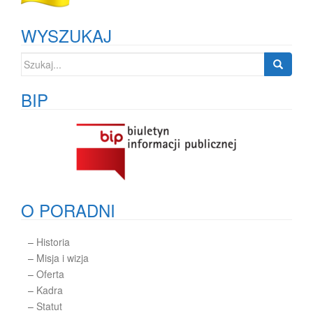
WYSZUKAJ
Szukaj:
BIP
O PORADNI
–
Historia
–
Misja i wizja
–
Oferta
–
Kadra
–
Statut