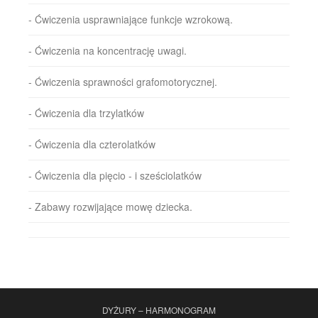
- Ćwiczenia usprawniające funkcje wzrokową.
- Ćwiczenia na koncentrację uwagi.
- Ćwiczenia sprawności grafomotorycznej.
- Ćwiczenia dla trzylatków
- Ćwiczenia dla czterolatków
- Ćwiczenia dla pięcio - i sześciolatków
- Zabawy rozwijające mowę dziecka.
DYŻURY – HARMONOGRAM