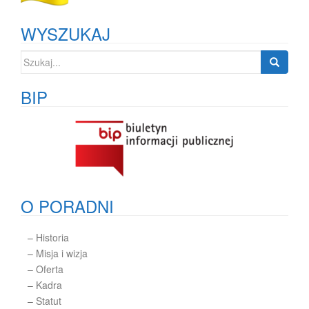
WYSZUKAJ
Szukaj:
BIP
O PORADNI
–
Historia
–
Misja i wizja
–
Oferta
–
Kadra
–
Statut