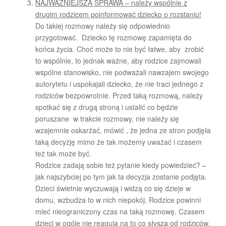
NAJWAŻNIEJSZA SPRAWA – należy wspólnie z
drugim rodzicem poinformować dziecko o rozstaniu!
Do takiej rozmowy należy się odpowiednio
przygotować. Dziecko tę rozmowę zapamięta do
końca życia. Choć może to nie być łatwe, aby zrobić
to wspólnie, to jednak ważne, aby rodzice zajmowali
wspólne stanowisko, nie podważali nawzajem swojego
autorytetu i uspokajali dziecko, że nie traci jednego z
rodziców bezpowrotnie. Przed taką rozmową, należy
spotkać się z drugą stroną i ustalić co będzie
poruszane w trakcie rozmowy, nie należy się
wzajemnie oskarżać, mówić , że jedna ze stron podjęła
taką decyzję mimo że tak możemy uważać i czasem
też tak może być.
Rodzice zadają sobie też pytanie kiedy powiedzieć? –
jak najszybciej po tym jak ta decyzja zostanie podjęta.
Dzieci świetnie wyczuwają i widzą co się dzieje w
domu, wzbudza to w nich niepokój. Rodzice powinni
mieć nieograniczony czas na taką rozmowę. Czasem
dzieci w ogóle nie reagują na to co słyszą od rodziców,