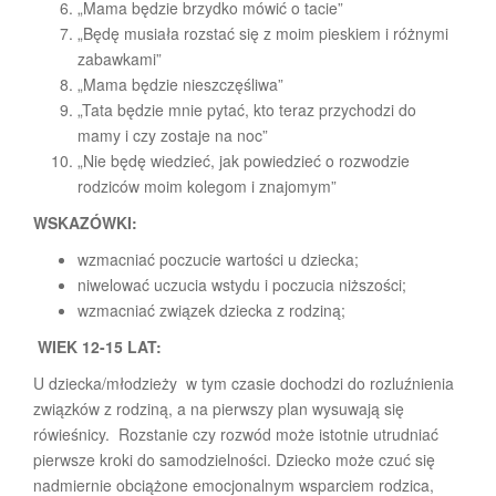
„Mama będzie brzydko mówić o tacie”
„Będę musiała rozstać się z moim pieskiem i różnymi
zabawkami”
„Mama będzie nieszczęśliwa”
„Tata będzie mnie pytać, kto teraz przychodzi do
mamy i czy zostaje na noc”
„Nie będę wiedzieć, jak powiedzieć o rozwodzie
rodziców moim kolegom i znajomym”
WSKAZÓWKI:
wzmacniać poczucie wartości u dziecka;
niwelować uczucia wstydu i poczucia niższości;
wzmacniać związek dziecka z rodziną;
WIEK 12-15 LAT:
U dziecka/młodzieży w tym czasie dochodzi do rozluźnienia
związków z rodziną, a na pierwszy plan wysuwają się
rówieśnicy. Rozstanie czy rozwód może istotnie utrudniać
pierwsze kroki do samodzielności. Dziecko może czuć się
nadmiernie obciążone emocjonalnym wsparciem rodzica,