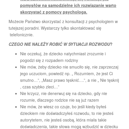
pomysłów na samodzielne ich rozwiązanie warto
skorzystać z pomocy psychologa.
Możecie Państwo skorzystać z konsultacji z psychologiem w
tutejszej poradni. Wystarczy tylko skontaktować się
telefonicznie.
CZEGO NIE NALEŻY ROBIĆ W SYTUACJI ROZWODU
?
Nie oczekuj, że dziecko natychmiast zrozumie i
pogodzi się z rozpadem rodziny
Nie mów, żeby dziecko nie smuciło się, nie zaprzeczaj
jego uczuciom, powiedź np. „ Rozumiem, że jest Ci
smutno…”, „Masz prawo tęsknić….”, a nie „ Nie tęsknij
, czas szybko zleci…”
Nie krzycz, nie denerwuj się na dziecko, gdy nie
rozumie, dlaczego rodzice nie są już razem
Nie mów, że wiesz co czuje, bo jeśli kiedy byłeś
dzieckiem nie doświadczyłeś rozwodu, to nie jesteś
autorytetem, nie jesteś osobą, która miała takie
doświadczenia, takie słowa mogą wzbudzić w dziecku