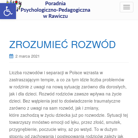
Open toolbar
T
o
g
g
l
ZROZUMIEĆ ROZWÓD
e
n
2 marca 2021
a
v
i
Liczba rozwodów i separacji w Polsce wzrasta w
g
zastraszającym tempie, a co za tym idzie liczba problemów
a
w rodzinie z uwagi na nową sytuację zarówno dla dorosłych,
t
jak i dla dzieci. Rozwód rodziców zawsze wpływa na życie
i
dzieci. Bez wątpienia jest to doświadczenie traumatyczne
o
zarówno z uwagi na sam rozwód, jak i zmiany,
n
które zachodzą w życiu dziecka już po rozwodzie. Sytuacji tej
towarzyszy mnóstwo emocji od lęku, przez złość, smutek,
przygnębienie, poczucie winy, aż po wstyd. To w dużym
stopniu od zachowania i postępowania rodziców zależy jak