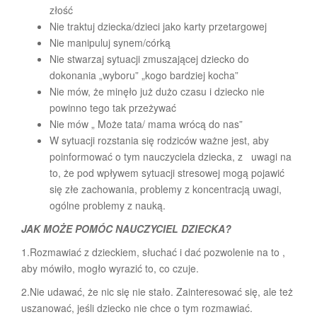
złość
Nie traktuj dziecka/dzieci jako karty przetargowej
Nie manipuluj synem/córką
Nie stwarzaj sytuacji zmuszającej dziecko do
dokonania „wyboru” „kogo bardziej kocha”
Nie mów, że minęło już dużo czasu i dziecko nie
powinno tego tak przeżywać
Nie mów „ Może tata/ mama wrócą do nas”
W sytuacji rozstania się rodziców ważne jest, aby
poinformować o tym nauczyciela dziecka, z uwagi na
to, że pod wpływem sytuacji stresowej mogą pojawić
się złe zachowania, problemy z koncentracją uwagi,
ogólne problemy z nauką.
JAK MOŻE POMÓC NAUCZYCIEL DZIECKA?
1.Rozmawiać z dzieckiem, słuchać i dać pozwolenie na to ,
aby mówiło, mogło wyrazić to, co czuje.
2.Nie udawać, że nic się nie stało. Zainteresować się, ale też
uszanować, jeśli dziecko nie chce o tym rozmawiać.