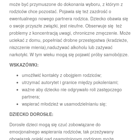
może być przymuszone do dokonania wyboru, z którym z
rodziców chce pozostać. Pojawia się też zazdrość o
ewentualnego nowego partnera rodzica. Dziecko obawia się
o swoje przyszłe związki, jest nieufne. Obserwuje się też
problemy z koncentracją uwagi, chroniczne zmęczenie. Może
uciekać z domu, popełniać drobne przestępstwa (kradzieże,
niszczenie mienia),nadużywać alkoholu lub zażywać
narkotyki. W tym wieku mogą się pojawić próby samobójcze.
WSKAZÓWKI:
umożliwić kontakty z obojgiem rodziców;
utrzymać autorytet i granice między pokoleniami;
ważne aby dziecko nie odgrywało roli zastępczego
partnera;
wspierać młodzież w usamodzielnianiu się;
DZIECKO DOROSŁE:
Dorosłe dzieci mogą się czuć zobowiązane do
emocjonalnego wspierania rodziców, tak przeżywany
obowiązek opieki nad osamotnionym rodzicem może