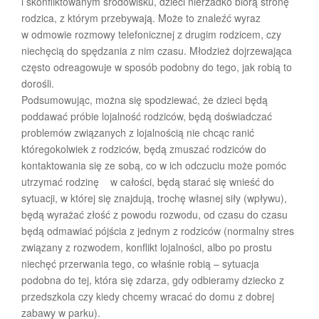
i skonfliktowanym środowisku, dzieci nierzadko biorą stronę
rodzica, z którym przebywają. Może to znaleźć wyraz
w odmowie rozmowy telefonicznej z drugim rodzicem, czy
niechęcią do spędzania z nim czasu. Młodzież dojrzewająca
często odreagowuje w sposób podobny do tego, jak robią to
dorośli.
Podsumowując, można się spodziewać, że dzieci będą
poddawać próbie lojalność rodziców, będą doświadczać
problemów związanych z lojalnością nie chcąc ranić
któregokolwiek z rodziców, będą zmuszać rodziców do
kontaktowania się ze sobą, co w ich odczuciu może pomóc
utrzymać rodzinę w całości, będą starać się wnieść do
sytuacji, w której się znajdują, trochę własnej siły (wpływu),
będą wyrażać złość z powodu rozwodu, od czasu do czasu
będą odmawiać pójścia z jednym z rodziców (normalny stres
związany z rozwodem, konflikt lojalności, albo po prostu
niechęć przerwania tego, co właśnie robią – sytuacja
podobna do tej, która się zdarza, gdy odbieramy dziecko z
przedszkola czy kiedy chcemy wracać do domu z dobrej
zabawy w parku).