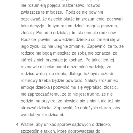
nie rozumieją pojęcia małżeństwo, rozwód –
zwłaszcza te młodsze. Rodzice nie powinni
oczekiwać, że dziecko okaże im zrozumienie, pochwali
taka decyzję. Innym razem dzieci reagują płaczem,
złością. Ponadto udzielają im się emocje rodziców.
Rodzice powinni powiedzieć dziecku co zmieni się w
jego życiu, co nie ulegnie zmianie. Zapewnić, że to, że
rodzice nie będą mieszkać ze sobą nie oznacza, że
któreś z nich przestaje je kochać. Po takiej jednej
rozmowie dziecko nadal może mieć nadzieję, że
rodzice wrócą do siebie, dlatego też być może do
rozmowy trzeba będzie powrócić. Należy zrozumieć
emocje dziecka i pozwolić mu się wypłakać, złościć,
nie zaprzeczać temu, że to nie jest trudne, że nie
będzie mu przykro, że niewiele się zmieni, ale też nie
straszyć dziecka. Zapewnić, że dołożycie starań, aby
być dobrymi rodzicami.
Ważne, aby unikać sporów sądowych o dziecko,
szczególnie takich, które doprowadzają do