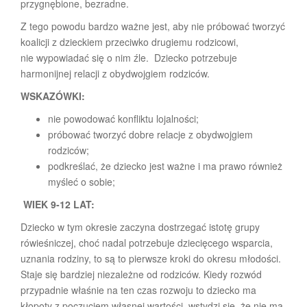
przygnębione, bezradne.
Z tego powodu bardzo ważne jest, aby nie próbować tworzyć
koalicji z dzieckiem przeciwko drugiemu rodzicowi,
nie wypowiadać się o nim źle. Dziecko potrzebuje
harmonijnej relacji z obydwojgiem rodziców.
WSKAZÓWKI:
nie powodować konfliktu lojalności;
próbować tworzyć dobre relacje z obydwojgiem
rodziców;
podkreślać, że dziecko jest ważne i ma prawo również
myśleć o sobie;
WIEK 9-12 LAT:
Dziecko w tym okresie zaczyna dostrzegać istotę grupy
rówieśniczej, choć nadal potrzebuje dziecięcego wsparcia,
uznania rodziny, to są to pierwsze kroki do okresu młodości.
Staje się bardziej niezależne od rodziców. Kiedy rozwód
przypadnie właśnie na ten czas rozwoju to dziecko ma
kłopoty z poczuciem własnej wartości, wstydzi się, że nie ma