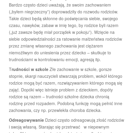
Bardzo często dzieci uważają, że swoim zachowaniem
(„byłem niegrzeczny”) doprowadziły do rozwodu rodziców.
Takie dzieci będą skłonne do poświęcania siebie, swojego
czasu, nawyków, zabaw w imię tego, by rodzice byli razem
(„już zawsze będę miał porządek w pokoju”). Wzięcie na
siebie odpowiedzialności za ratowanie małżeństwa rodziców
przez zmianę własnego zachowania jest ciężarem
niemożliwym do uniesienia przez dziecko – skutkuje to
trudnościami w kontrolowaniu emocji, agresją itp.
T
rudności w szkole
Złe zachowanie w szkole, gorsze
stopnie, skargi nauczycieli stwarzają problem, wokół którego
rodzice mogą być razem, rozwiązywaniem którego mogą się
zająć. Dopóki więc istnieje problem z dzieckiem, dopóty
rodzice są razem – trudności szkolne dziecka chronią
rodzinę przed rozpadem. Podobną funkcję mogą pełnić inne
zachowania, czy np. przewlekła choroba dziecka.
Odreagowywanie
Dzieci często odreagowują złość rodziców
i swoją własną. Starając się przetrwać w niepewnym