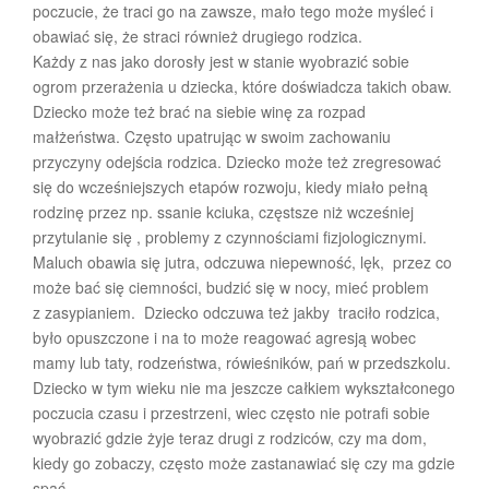
poczucie, że traci go na zawsze, mało tego może myśleć i
obawiać się, że straci również drugiego rodzica.
Każdy z nas jako dorosły jest w stanie wyobrazić sobie
ogrom przerażenia u dziecka, które doświadcza takich obaw.
Dziecko może też brać na siebie winę za rozpad
małżeństwa. Często upatrując w swoim zachowaniu
przyczyny odejścia rodzica. Dziecko może też zregresować
się do wcześniejszych etapów rozwoju, kiedy miało pełną
rodzinę przez np. ssanie kciuka, częstsze niż wcześniej
przytulanie się , problemy z czynnościami fizjologicznymi.
Maluch obawia się jutra, odczuwa niepewność, lęk, przez co
może bać się ciemności, budzić się w nocy, mieć problem
z zasypianiem. Dziecko odczuwa też jakby traciło rodzica,
było opuszczone i na to może reagować agresją wobec
mamy lub taty, rodzeństwa, rówieśników, pań w przedszkolu.
Dziecko w tym wieku nie ma jeszcze całkiem wykształconego
poczucia czasu i przestrzeni, wiec często nie potrafi sobie
wyobrazić gdzie żyje teraz drugi z rodziców, czy ma dom,
kiedy go zobaczy, często może zastanawiać się czy ma gdzie
spać.