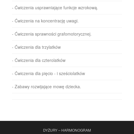
- Ćwiczenia usprawniające funkcje wzrokową.
- Ćwiczenia na koncentrację uwagi.
- Ćwiczenia sprawności grafomotorycznej.
- Ćwiczenia dla trzylatków
- Ćwiczenia dla czterolatków
- Ćwiczenia dla pięcio - i sześciolatków
- Zabawy rozwijające mowę dziecka.
DYŻURY – HARMONOGRAM