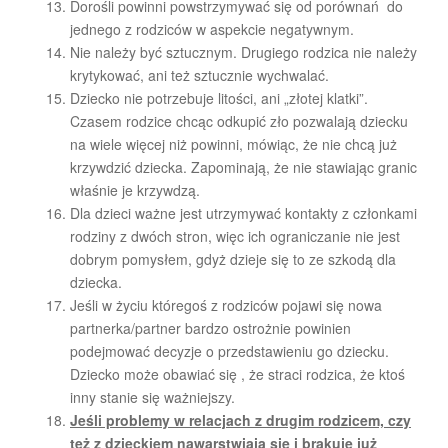
Dorośli powinni powstrzymywać się od porównań do
jednego z rodziców w aspekcie negatywnym.
Nie należy być sztucznym. Drugiego rodzica nie należy
krytykować, ani też sztucznie wychwalać.
Dziecko nie potrzebuje litości, ani „złotej klatki”.
Czasem rodzice chcąc odkupić zło pozwalają dziecku
na wiele więcej niż powinni, mówiąc, że nie chcą już
krzywdzić dziecka. Zapominają, że nie stawiając granic
właśnie je krzywdzą.
Dla dzieci ważne jest utrzymywać kontakty z członkami
rodziny z dwóch stron, więc ich ograniczanie nie jest
dobrym pomysłem, gdyż dzieje się to ze szkodą dla
dziecka.
Jeśli w życiu któregoś z rodziców pojawi się nowa
partnerka/partner bardzo ostrożnie powinien
podejmować decyzje o przedstawieniu go dziecku.
Dziecko może obawiać się , że straci rodzica, że ktoś
inny stanie się ważniejszy.
Jeśli problemy w relacjach z drugim rodzicem, czy
też z dzieckiem nawarstwiają się i brakuje już