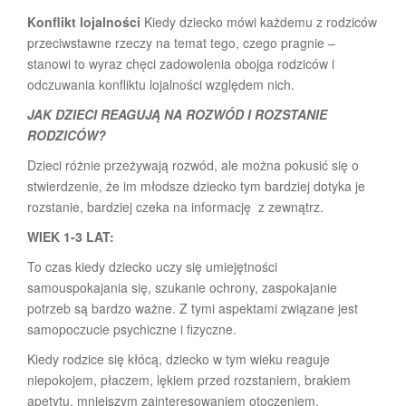
Konflikt lojalności
Kiedy dziecko mówi każdemu z rodziców
przeciwstawne rzeczy na temat tego, czego pragnie –
stanowi to wyraz chęci zadowolenia obojga rodziców i
odczuwania konfliktu lojalności względem nich.
JAK DZIECI REAGUJĄ NA ROZWÓD I ROZSTANIE
RODZICÓW?
Dzieci różnie przeżywają rozwód, ale można pokusić się o
stwierdzenie, że im młodsze dziecko tym bardziej dotyka je
rozstanie, bardziej czeka na informację z zewnątrz.
WIEK 1-3 LAT:
To czas kiedy dziecko uczy się umiejętności
samouspokajania się, szukanie ochrony, zaspokajanie
potrzeb są bardzo ważne. Z tymi aspektami związane jest
samopoczucie psychiczne i fizyczne.
Kiedy rodzice się kłócą, dziecko w tym wieku reaguje
niepokojem, płaczem, lękiem przed rozstaniem, brakiem
apetytu, mniejszym zainteresowaniem otoczeniem,