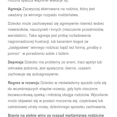
rodzina spędza wspólnie wakacje itp.
Agresja
Zazwyczaj skierowana na rodzica, który jest
uważany za winnego rozpadu małżeństwa.
Dziecko może zachowywać się agresywnie również wobec
rówieśników, nauczycieli i innych (niszczenie przedmiotów,
wandalizm). Taka agresja jest próbą rozładowania
nagromadzonej frustracji, lub karaniem kogoś (w
„zastępstwie” winnego rodzica) bądź też formą „prośby o
pomoc” w poradzeniu sobie z bólem.
Depresja
Dziecko ma problemy ze snem, traci apetyt lub
odmawia jedzenia, jest apatyczne, bierne, czasem
zachowuje się autoagresywnie.
Regres w rozwoju
Dziecko w nieświadomy sposób cofa się
do wcześniejszych etapów rozwoju, gdy było otoczone
bezwarunkową opieką i miłością obojga rodziców. Wycofanie
może objawiać się w postaci moczenia się, częściowej lub
całościowej utraty mowy, dziecinnego sposobu zachowania.
Branie na siebie winy za rozpad małżeństwa rodziców