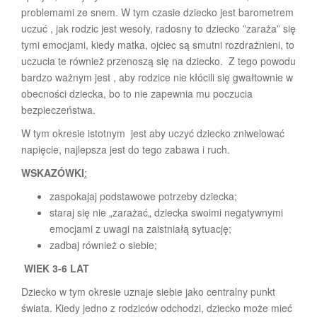
problemami ze snem. W tym czasie dziecko jest barometrem
uczuć , jak rodzic jest wesoły, radosny to dziecko ”zaraża” się
tymi emocjami, kiedy matka, ojciec są smutni rozdrażnieni, to
uczucia te również przenoszą się na dziecko. Z tego powodu
bardzo ważnym jest , aby rodzice nie kłócili się gwałtownie w
obecności dziecka, bo to nie zapewnia mu poczucia
bezpieczeństwa.
W tym okresie istotnym jest aby uczyć dziecko zniwelować
napięcie, najlepsza jest do tego zabawa i ruch.
WSKAZÓWKI
:
zaspokajaj podstawowe potrzeby dziecka;
staraj się nie „zarażać„ dziecka swoimi negatywnymi
emocjami z uwagi na zaistniałą sytuację;
zadbaj również o siebie;
WIEK 3-6 LAT
Dziecko w tym okresie uznaje siebie jako centralny punkt
świata. Kiedy jedno z rodziców odchodzi, dziecko może mieć