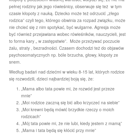
pełnej rodziny jak jego rówieśnicy, obserwuje się też w tym
czasie kłopoty z nauką. Dziecko może też odrzucić „złego
rodzica” czyli tego, którego obwinia za rozpad związku, może
nie chcieć się z nim spotykać, być wulgarne. Agresja może
być również przejawiana wobec rówieśników, nauczycieli, jest
to forma kary „ w zastępstwie”. Może przeżywać poczucie
żalu, straty , bezradności. Czasem dochodzi też do objawów
psychosomatycznych np. bóle brzucha, głowy, kłopoty ze
snem.
Według badań nad dziećmi w wieku 8-15 lat, których rodzice
się rozwodzili, dzieci najbardziej boją się, że:
„Mama albo tata powie mi, że rozwód jest przeze
mnie”
„Moi rodzice zaczną się bić albo krzyczeć na siebie”
„Moi krewni będą mówić brzydkie rzeczy o moich
rodzicach”
„Mój tata powie mi, że nie lubi, kiedy jestem z mamą”
„Mama i tata będą się kłócić przy mnie”