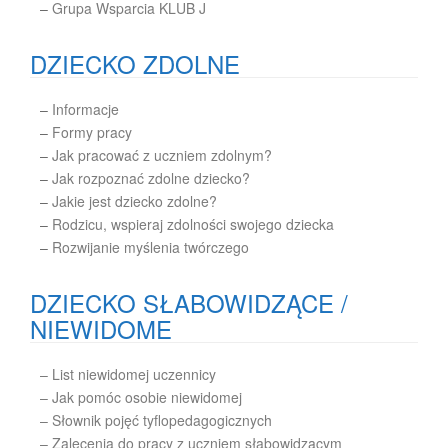
–
Grupa Wsparcia KLUB J
DZIECKO ZDOLNE
–
Informacje
–
Formy pracy
–
Jak pracować z uczniem zdolnym?
–
Jak rozpoznać zdolne dziecko?
–
Jakie jest dziecko zdolne?
–
Rodzicu, wspieraj zdolności swojego dziecka
–
Rozwijanie myślenia twórczego
DZIECKO SŁABOWIDZĄCE /
NIEWIDOME
– List niewidomej uczennicy
– Jak pomóc osobie niewidomej
– Słownik pojęć tyflopedagogicznych
– Zalecenia do pracy z uczniem słabowidzącym