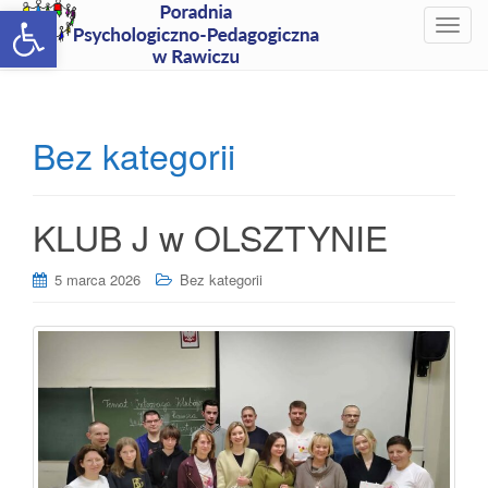
Open toolbar
T
o
g
g
l
Bez kategorii
e
n
a
KLUB J w OLSZTYNIE
v
i
g
5 marca 2026
Bez kategorii
a
t
i
o
n