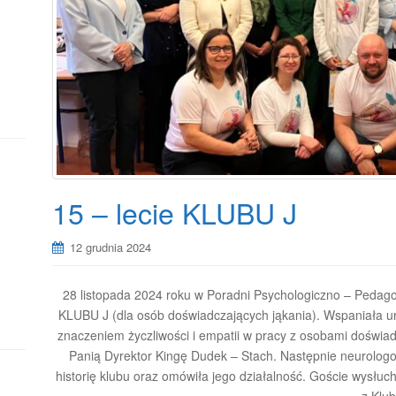
15 – lecie KLUBU J
12 grudnia 2024
28 listopada 2024 roku w Poradni Psychologiczno – Pedago
KLUBU J (dla osób doświadczających jąkania). Wspaniała ur
znaczeniem życzliwości i empatii w pracy z osobami doświad
Panią Dyrektor Kingę Dudek – Stach. Następnie neurologo
historię klubu oraz omówiła jego działalność. Goście wysłu