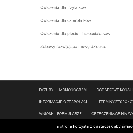
- Ćwiczenia dla trzylatków
- Ćwiczenia dla czterolatków
- Ćwiczenia dla pięcio - i sześciolatków
- Zabawy rozwijające mowę dziecka.
DYŻURY – HARMONOGRAM
DODATKOWE KONSU
INFORMACJE O ZESPOŁACH
TERMINY ZESPOŁ
WNIOSKI I FORMULARZE
ORZECZENIA/OPINIA WWR
KONTAKT
STANDARDY OCHRONY MAŁOLETNICH
Ta strona korzysta z ciasteczek aby świad