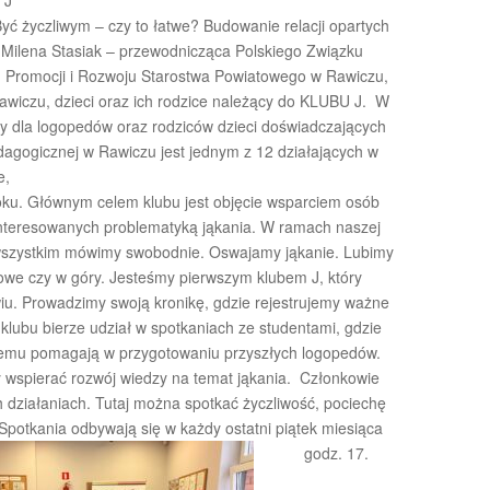
 J
ć życzliwym – czy to łatwe? Budowanie relacji opartych
i Milena Stasiak – przewodnicząca Polskiego Związku
 Promocji i Rozwoju Starostwa Powiatowego w Rawiczu,
awiczu, dzieci oraz ich rodzice należący do KLUBU J. W
y dla logopedów oraz rodziców dzieci doświadczających
edagogicznej w Rawiczu jest jednym z 12 działających w
e,
oku. Głównym celem klubu jest objęcie wsparciem osób
ainteresowanych problematyką jąkania. W ramach naszej
 wszystkim mówimy swobodnie. Oswajamy jąkanie. Lubimy
we czy w góry. Jesteśmy pierwszym klubem J, który
u. Prowadzimy swoją kronikę, gdzie rejestrujemy ważne
 klubu bierze udział w spotkaniach ze studentami, gdzie
i temu pomagają w przygotowaniu przyszłych logopedów.
 wspierać rozwój wiedzy na temat jąkania. Członkowie
h działaniach. Tutaj można spotkać życzliwość, pociechę
 Spotkania odbywają się w każdy ostatni piątek miesiąca
godz. 17.