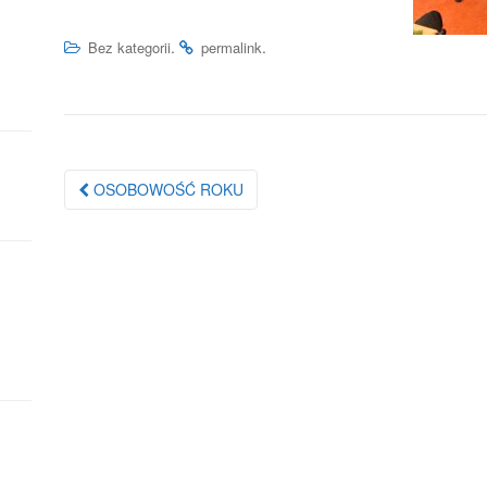
.
.
Bez kategorii
permalink
Nawigacja
OSOBOWOŚĆ ROKU
po
wpisie