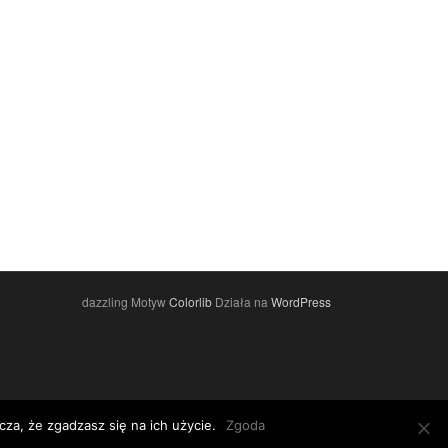
dazzling Motyw
Colorlib
Działa na
WordPress
za, że zgadzasz się na ich użycie.
Zgoda