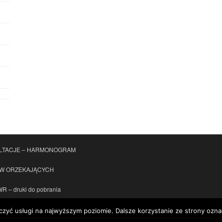
LTACJE – HARMONOGRAM
ÓW ORZEKAJĄCYCH
 – druki do pobrania
czyć usługi na najwyższym poziomie. Dalsze korzystanie ze strony oznac