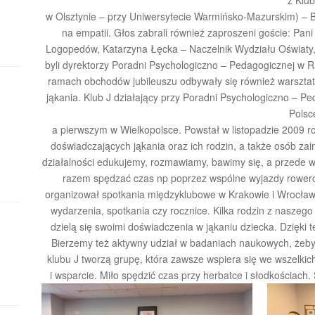
z Klub
w Olsztynie – przy Uniwersytecie Warmińsko-Mazurskim) – By
na empatii. Głos zabrali również zaproszeni goście: Pan
Logopedów, Katarzyna Łęcka – Naczelnik Wydziału Oświaty,
byli dyrektorzy Poradni Psychologiczno – Pedagogicznej w R
ramach obchodów jubileuszu odbywały się również warsztat
jąkania. Klub J działający przy Poradni Psychologiczno – P
Polsc
a pierwszym w Wielkopolsce. Powstał w listopadzie 2009 r
doświadczających jąkania oraz ich rodzin, a także osób z
działalności edukujemy, rozmawiamy, bawimy się, a przede
razem spędzać czas np poprzez wspólne wyjazdy rowero
organizował spotkania międzyklubowe w Krakowie i Wrocławi
wydarzenia, spotkania czy rocznice. Kilka rodzin z naszego
dzielą się swoimi doświadczenia w jąkaniu dziecka. Dzięk
Bierzemy też aktywny udział w badaniach naukowych, żeby
klubu J tworzą grupę, która zawsze wspiera się we wszelkic
i wsparcie. Miło spędzić czas przy herbatce i słodkościach.