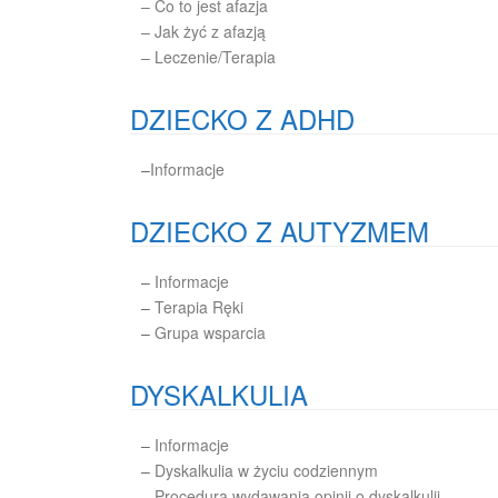
– Co to jest afazja
– Jak żyć z afazją
– Leczenie/Terapia
DZIECKO Z ADHD
–
Informacje
DZIECKO Z AUTYZMEM
–
Informacje
–
Terapia Ręki
–
Grupa wsparcia
DYSKALKULIA
–
Informacje
–
Dyskalkulia w życiu codziennym
–
Procedura wydawania opinii o dyskalkulii