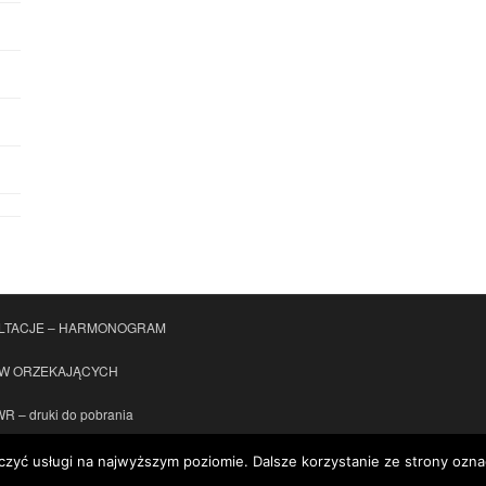
LTACJE – HARMONOGRAM
ÓW ORZEKAJĄCYCH
 – druki do pobrania
czyć usługi na najwyższym poziomie. Dalsze korzystanie ze strony oznac