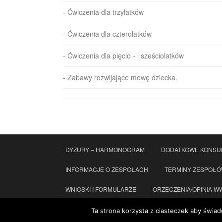
- Ćwiczenia dla trzylatków
- Ćwiczenia dla czterolatków
- Ćwiczenia dla pięcio - i sześciolatków
- Zabawy rozwijające mowę dziecka.
DYŻURY – HARMONOGRAM
DODATKOWE KONSU
INFORMACJE O ZESPOŁACH
TERMINY ZESPOŁ
WNIOSKI I FORMULARZE
ORZECZENIA/OPINIA WWR
KONTAKT
STANDARDY OCHRONY MAŁOLETNICH
Ta strona korzysta z ciasteczek aby świad