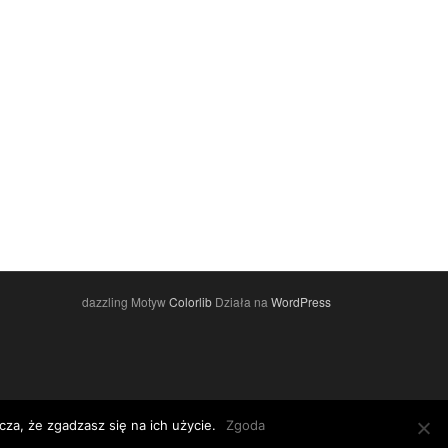
dazzling Motyw
Colorlib
Działa na
WordPress
za, że zgadzasz się na ich użycie.
Zgoda