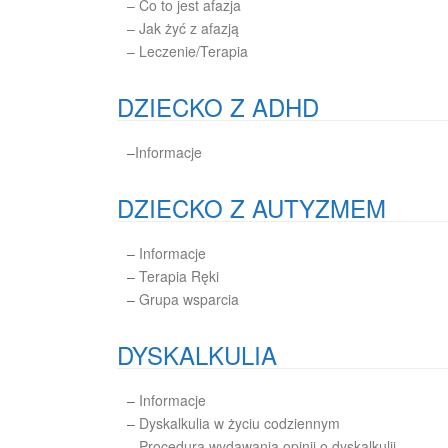
– Co to jest afazja
– Jak żyć z afazją
– Leczenie/Terapia
DZIECKO Z ADHD
–
Informacje
DZIECKO Z AUTYZMEM
–
Informacje
–
Terapia Ręki
–
Grupa wsparcia
DYSKALKULIA
–
Informacje
–
Dyskalkulia w życiu codziennym
–
Procedura wydawania opinii o dyskalkulii