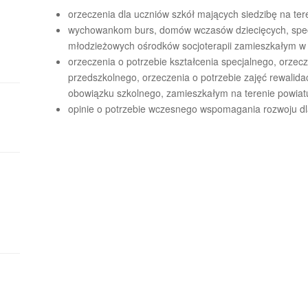
orzeczenia dla uczniów szkół mających siedzibę na ter
wychowankom burs, domów wczasów dziecięcych, spe
młodzieżowych ośrodków socjoterapii zamieszkałym w 
orzeczenia o potrzebie kształcenia specjalnego, orzec
przedszkolnego, orzeczenia o potrzebie zajęć rewalid
obowiązku szkolnego, zamieszkałym na terenie powiatu
opinie o potrzebie wczesnego wspomagania rozwoju dla