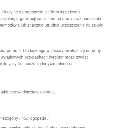
ifikacyjne do odpowiednich form kształcenia
ecjalnej organizacji nauki i metod pracy oraz nauczania
uniemożliwia lub znacznie utrudnia uczęszczanie do szkoły
or poradni. Dla każdego wniosku powołuje się odrębny
wyjątkowych przypadkach dyrektor może zwołać
j dotyczy to nauczania indywidualnego /.
 jako przewodniczący zespołu,
 niezbędny / np.: logopeda /.
czym powiadamia ich na piśmie przewodniczący.