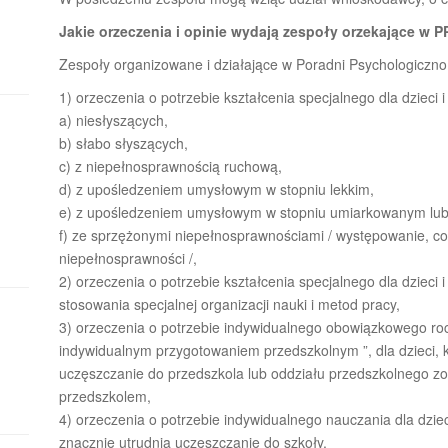
Jakie orzeczenia i opinie wydają zespoły orzekające w 
Zespoły organizowane i działające w Poradni Psychologiczn
1) orzeczenia o potrzebie kształcenia specjalnego dla dzieci
a) niesłyszących,
b) słabo słyszących,
c) z niepełnosprawnością ruchową,
d) z upośledzeniem umysłowym w stopniu lekkim,
e) z upośledzeniem umysłowym w stopniu umiarkowanym lu
f) ze sprzężonymi niepełnosprawnościami / występowanie, c
niepełnosprawności /,
2) orzeczenia o potrzebie kształcenia specjalnego dla dzieci
stosowania specjalnej organizacji nauki i metod pracy,
3) orzeczenia o potrzebie indywidualnego obowiązkowego ro
indywidualnym przygotowaniem przedszkolnym ”, dla dzieci, k
uczęszczanie do przedszkola lub oddziału przedszkolnego z
przedszkolem,
4) orzeczenia o potrzebie indywidualnego nauczania dla dziec
znacznie utrudnia uczęszczanie do szkoły,