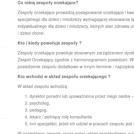
Co robią zespoły orzekające?
Zespoły orzekające prowadzą postępowanie orzekające i kwal
specjalnego dla dzieci i młodzieży wymagającej stosowania sp
indywidualnego dla dzieci i młodzieży, których stan zdrowia 
/ dzieci chore/.
Kto i kiedy powołuje zespoły ?
Zespoły orzekające powołuje stosownym zarządzeniem dyrekt
Zespół Orzekający zgodnie z harmonogramem posiedzeń. W 
posiedzenie zespołu dodatkowo w innym terminie / najczęście
Kto wchodzi w skład zespołu orzekającego ?
W skład zespołu wchodzą :
dyrektor poradni lub upoważniona przez niego osoba –
psycholog,
pedagog,
lekarz / pełniący rolę konsultanta
inni specjaliści, jeżeli ich udział w pracach zespołu jest
W posiedzeniu zespołu mogą wziąć udział wnioskodawcy, o 