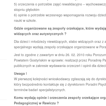
5) orzeczenia o potrzebie zajęć rewalidacyjno – wychowawcz
stopniu głębokim
6) opinie o potrzebie wczesnego wspomagania rozwoju dzieck
nauki w szkole.
Gdzie organizowane są zespoły orzekające, które wydają 
widzących oraz autystycznych ?
Dla dzieci i młodzieży niewidzących, słabo widzących oraz z
specjalnego wydają zespoły orzekające organizowane w Pora
Jest to zgodne z zawartym w dniu 26. 02. 2010 roku Poroz
Powiatem Gostyńskim w sprawie: realizacji przez Poradnię 
publicznych w zakresie wydawania orzeczeń i opinii dla dzie
Uwaga !
W pierwszej kolejności wnioskodawcy zgłaszają się do dyrek
który bezpośrednio kontaktuje się z dyrektorem Poradni Psy
terminów badań specjalistycznych.
Komu wydają opinie i orzeczenia zespoły orzekające or
Pedagogicznej w Rawiczu ?