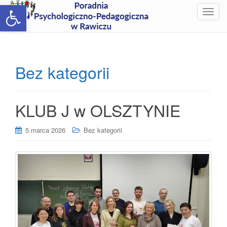
Open toolbar
T
o
g
g
l
Bez kategorii
e
n
a
KLUB J w OLSZTYNIE
v
i
g
5 marca 2026
Bez kategorii
a
t
i
o
n