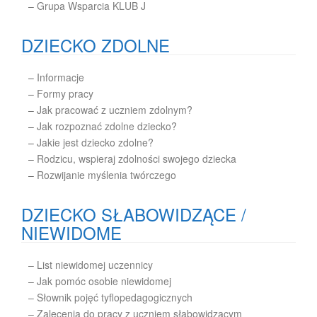
–
Grupa Wsparcia KLUB J
DZIECKO ZDOLNE
–
Informacje
–
Formy pracy
–
Jak pracować z uczniem zdolnym?
–
Jak rozpoznać zdolne dziecko?
–
Jakie jest dziecko zdolne?
–
Rodzicu, wspieraj zdolności swojego dziecka
–
Rozwijanie myślenia twórczego
DZIECKO SŁABOWIDZĄCE /
NIEWIDOME
– List niewidomej uczennicy
– Jak pomóc osobie niewidomej
– Słownik pojęć tyflopedagogicznych
– Zalecenia do pracy z uczniem słabowidzącym