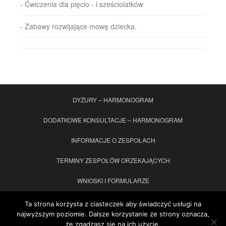
- Ćwiczenia dla pięcio - i sześciolatków
- Zabawy rozwijające mowę dziecka.
DYŻURY – HARMONOGRAM
DODATKOWE KONSULTACJE – HARMONOGRAM
INFORMACJE O ZESPOŁACH
TERMINY ZESPOŁÓW ORZEKAJĄCYCH
WNIOSKI I FORMULARZE
ORZECZENIA/OPINIA WWR – druki do pobrania
KONTAKT
Ta strona korzysta z ciasteczek aby świadczyć usługi na
najwyższym poziomie. Dalsze korzystanie ze strony oznacza,
STANDARDY OCHRONY MAŁOLETNICH
że zgadzasz się na ich użycie.