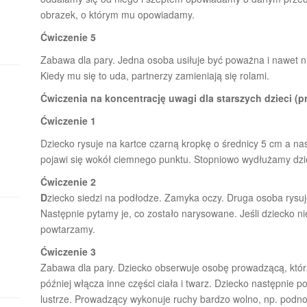
obrazek, o którym mu opowiadamy.
Ćwiczenie 5
Zabawa dla pary. Jedna osoba usiłuje być poważna i nawet n
Kiedy mu się to uda, partnerzy zamieniają się rolami.
Ćwiczenia na koncentrację uwagi dla starszych dzieci (
Ćwiczenie 1
Dziecko rysuje na kartce czarną kropkę o średnicy 5 cm a nast
pojawi się wokół ciemnego punktu. Stopniowo wydłużamy dzie
Ćwiczenie 2
D
ziecko siedzi na podłodze. Zamyka oczy. Druga osoba rysuje 
Następnie pytamy je, co zostało narysowane. Jeśli dziecko ni
powtarzamy.
Ćwiczenie 3
Zabawa dla pary. Dziecko obserwuje osobę prowadzącą, która
później włącza inne części ciała i twarz. Dziecko następnie po
lustrze. Prowadzący wykonuje ruchy bardzo wolno, np. podnos