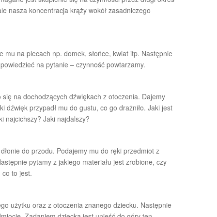
le nasza koncentracja krąży wokół zasadniczego
e mu na plecach np. domek, słońce, kwiat itp. Następnie
 odpowiedzieć na pytanie – czynność powtarzamy.
 się na dochodzących dźwiękach z otoczenia. Dajemy
i dźwięk przypadł mu do gustu, co go drażniło. Jaki jest
ki najcichszy? Jaki najdalszy?
 dłonie do przodu. Podajemy mu do ręki przedmiot z
stępnie pytamy z jakiego materiału jest zrobione, czy
co to jest.
go użytku oraz z otoczenia znanego dziecku. Następnie
iocie. Zadaniem dziecka jest unieść do góry ten