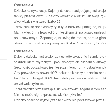
Ćwiczenie 4
Dziecko zamyka oczy. Dajemy dziecku następującą instrukcję: „
tablicy piszesz cyfrę 5, bardzo wyraźnie widzisz, jak twoja rę
więc widzisz wyraźnie liczbę 25.
Teraz zacznę dodawać cyfry, a ty je będziesz pamiętać, tak po
Mamy więc 5, na lewo od 5 umieściliśmy 2, na prawo umieścim
po 6 stawiamy 0. Zapamiętaj tę liczbę dokładnie, bardzo głę
otwórz oczy. Doskonale pamiętasz liczbę. Otwórz oczy i spra
Ćwiczenie 5
Dajemy dziecku instrukcję, aby usiadło wygodnie i zamknęło
sekundnikiem, wyraźnym i posuwającym się ruchem skokow
Sekundnik początkowo jest jeszcze nieruchomy, ustawiony pi
Gdy prowadzący powie HOP! sekundnik ruszy a dziecko będzie
Instrukcja: „Uwaga! HOP! Sekundnik posuwa się, widzisz dok
umysł widzi tylko to.
Teraz widzisz przesuwającą się wskazówkę zegara w tym sa
Nic nie może cię rozproszyć, widzisz tylko to.”
Dziecko powinno wykonywać to ćwiczenie początkowo przez mi