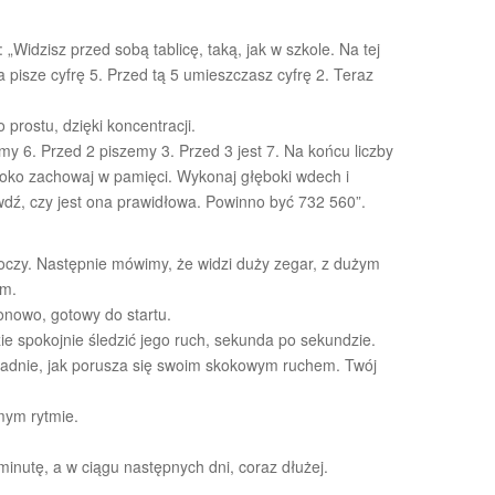
Widzisz przed sobą tablicę, taką, jak w szkole. Na tej
ka pisze cyfrę 5. Przed tą 5 umieszczasz cyfrę 2. Teraz
 prostu, dzięki koncentracji.
y 6. Przed 2 piszemy 3. Przed 3 jest 7. Na końcu liczby
boko zachowaj w pamięci. Wykonaj głęboki wdech i
wdź, czy jest ona prawidłowa. Powinno być 732 560”.
 oczy. Następnie mówimy, że widzi duży zegar, z dużym
ym.
onowo, gotowy do startu.
 spokojnie śledzić jego ruch, sekunda po sekundzie.
ładnie, jak porusza się swoim skokowym ruchem. Twój
mym rytmie.
nutę, a w ciągu następnych dni, coraz dłużej.