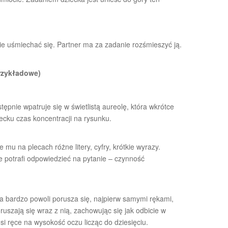
ie uśmiechać się. Partner ma za zadanie rozśmieszyć ją.
przykładowe)
ępnie wpatruje się w świetlistą aureolę, która wkrótce
cku czas koncentracji na rysunku.
mu na plecach różne litery, cyfry, krótkie wyrazy.
e potrafi odpowiedzieć na pytanie – czynność
 bardzo powoli porusza się, najpierw samymi rękami,
ruszają się wraz z nią, zachowując się jak odbicie w
i ręce na wysokość oczu licząc do dziesięciu.