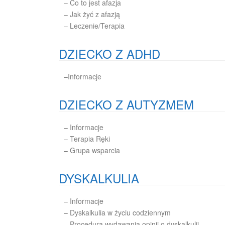
– Co to jest afazja
– Jak żyć z afazją
– Leczenie/Terapia
DZIECKO Z ADHD
–
Informacje
DZIECKO Z AUTYZMEM
–
Informacje
–
Terapia Ręki
–
Grupa wsparcia
DYSKALKULIA
–
Informacje
–
Dyskalkulia w życiu codziennym
–
Procedura wydawania opinii o dyskalkulii