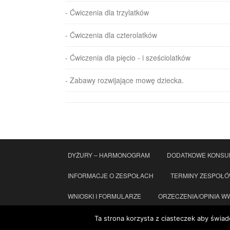
- Ćwiczenia dla trzylatków
- Ćwiczenia dla czterolatków
- Ćwiczenia dla pięcio - i sześciolatków
- Zabawy rozwijające mowę dziecka.
DYŻURY – HARMONOGRAM
DODATKOWE KONSU
INFORMACJE O ZESPOŁACH
TERMINY ZESPOŁ
WNIOSKI I FORMULARZE
ORZECZENIA/OPINIA WWR
KONTAKT
STANDARDY OCHRONY MAŁOLETNICH
Ta strona korzysta z ciasteczek aby świad