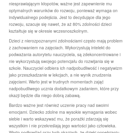
niesprawiającym kłopotów, ważne jest zapewnienie mu
optymalnych warunków do rozwoju, ponieważ wymaga on
indywidualnego podejścia. Jest to decydujące dla jego
rozwoju, szacuje się nawet, że aż 80% zdolności dzieci
kształtuje się w okresie wczesnoszkolnym.
Dzieci z nierozpoznanymi zdolnościami często mają problem
z zachowaniem na zajęciach. Wykorzystują intelekt do
podważania autorytetu nauczyciela, są zdekoncentrowane i
nie wykorzystują swojego potencjału do rozwijania się w
szkole. Nauczyciel odbiera ich nadpobudliwość i negatywizm
jako przeszkadzanie w lekcjach, a nie wynik znudzenia
zajęciami. Warto jest w trudnych momentach zająć
nadpobudliwego ucznia dodatkowym zadaniem, które przy
okazji będzie dla niego dobrą zabawą.
Bardzo ważne jest również uczenie pracy nad swoimi
emocjami. Dziecko zdolne ma wysokie wymagania wobec
siebie i warto wskazywać mu, że porażki zdarzają się
wszystkim i nie przekreślają jego wartości jako człowieka.
Warto podkreślać przy tych okazjach, że dzięki popełnianiu