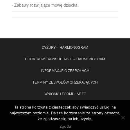
- Zabawy rozwijające mowę dziecka.
DYŻURY – HARMONOGRAM
DODATKOWE KONSULTACJE – HARMONOGRAM
INFORMACJE O ZESPOŁACH
TERMINY ZESPOŁÓW ORZEKAJĄCYCH
WNIOSKI I FORMULARZE
ORZECZENIA/OPINIA WWR – druki do pobrania
KONTAKT
Ta strona korzysta z ciasteczek aby świadczyć usługi na
najwyższym poziomie. Dalsze korzystanie ze strony oznacza,
STANDARDY OCHRONY MAŁOLETNICH
że zgadzasz się na ich użycie.
Zgoda
dazzling Motyw
Colorlib
Działa na
WordPress