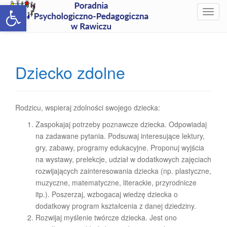
Open toolbar
T
o
g
g
l
Dziecko zdolne
e
n
a
v
Rodzicu, wspieraj zdolności swojego dziecka:
i
Zaspokajaj potrzeby poznawcze dziecka. Odpowiadaj
g
na zadawane pytania. Podsuwaj interesujące lektury,
a
gry, zabawy, programy edukacyjne. Proponuj wyjścia
t
na wystawy, prelekcje, udział w dodatkowych zajęciach
i
rozwijających zainteresowania dziecka (np. plastyczne,
o
muzyczne, matematyczne, literackie, przyrodnicze
n
itp.). Poszerzaj, wzbogacaj wiedzę dziecka o
dodatkowy program kształcenia z danej dziedziny.
Rozwijaj myślenie twórcze dziecka. Jest ono