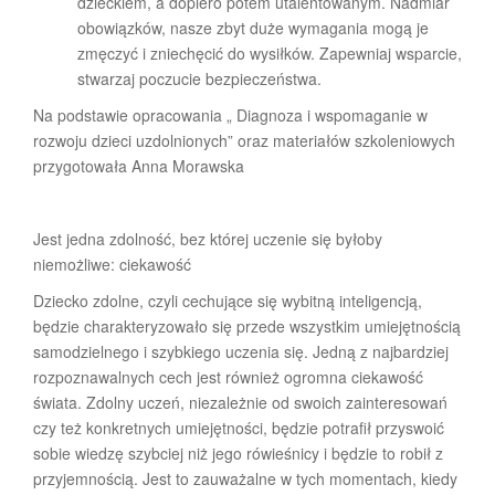
dzieckiem, a dopiero potem utalentowanym. Nadmiar
obowiązków, nasze zbyt duże wymagania mogą je
zmęczyć i zniechęcić do wysiłków. Zapewniaj wsparcie,
stwarzaj poczucie bezpieczeństwa.
Na podstawie opracowania „ Diagnoza i wspomaganie w
rozwoju dzieci uzdolnionych” oraz materiałów szkoleniowych
przygotowała Anna Morawska
Jest jedna zdolność, bez której uczenie się byłoby
niemożliwe: ciekawość
Dziecko zdolne, czyli cechujące się wybitną inteligencją,
będzie charakteryzowało się przede wszystkim umiejętnością
samodzielnego i szybkiego uczenia się. Jedną z najbardziej
rozpoznawalnych cech jest również ogromna ciekawość
świata. Zdolny uczeń, niezależnie od swoich zainteresowań
czy też konkretnych umiejętności, będzie potrafił przyswoić
sobie wiedzę szybciej niż jego rówieśnicy i będzie to robił z
przyjemnością. Jest to zauważalne w tych momentach, kiedy