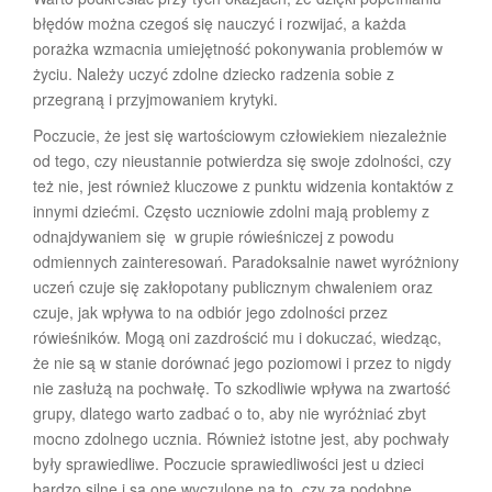
błędów można czegoś się nauczyć i rozwijać, a każda
porażka wzmacnia umiejętność pokonywania problemów w
życiu. Należy uczyć zdolne dziecko radzenia sobie z
przegraną i przyjmowaniem krytyki.
Poczucie, że jest się wartościowym człowiekiem niezależnie
od tego, czy nieustannie potwierdza się swoje zdolności, czy
też nie, jest również kluczowe z punktu widzenia kontaktów z
innymi dziećmi. Często uczniowie zdolni mają problemy z
odnajdywaniem się w grupie rówieśniczej z powodu
odmiennych zainteresowań. Paradoksalnie nawet wyróżniony
uczeń czuje się zakłopotany publicznym chwaleniem oraz
czuje, jak wpływa to na odbiór jego zdolności przez
rówieśników. Mogą oni zazdrościć mu i dokuczać, wiedząc,
że nie są w stanie dorównać jego poziomowi i przez to nigdy
nie zasłużą na pochwałę. To szkodliwie wpływa na zwartość
grupy, dlatego warto zadbać o to, aby nie wyróżniać zbyt
mocno zdolnego ucznia. Również istotne jest, aby pochwały
były sprawiedliwe. Poczucie sprawiedliwości jest u dzieci
bardzo silne i są one wyczulone na to, czy za podobne