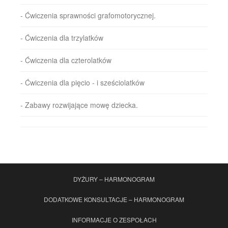
- Ćwiczenia sprawności grafomotorycznej.
- Ćwiczenia dla trzylatków
- Ćwiczenia dla czterolatków
- Ćwiczenia dla pięcio - i sześciolatków
- Zabawy rozwijające mowę dziecka.
DYŻURY – HARMONOGRAM
DODATKOWE KONSULTACJE – HARMONOGRAM
INFORMACJE O ZESPOŁACH