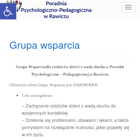
Open toolbar
T
o
g
g
l
Grupa wsparcia
e
n
a
v
Grupa Wsparciadla rodziców dzieci z wadą słuchu w Poradni
i
Psychologiczno – Pedagogicznej w Rawiczu
g
Głównym celem Grupy Wsparcia jest SAMOPOMOC
a
t
Cele szczegółowe:
i
– Zachęcanie rodziców dzieci z wadą słuchu do
o
wzajemnych kontaktów,
n
– Dzielenie się problemami, obawami i lękami, a także
pomysłami na rozwiązanie trudności, jakie pojawiły się
w ich życiu,