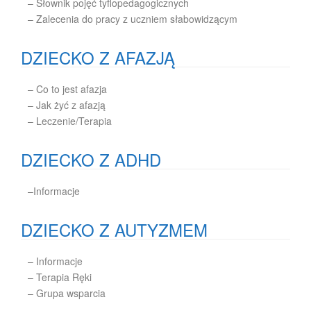
– Słownik pojęć tyflopedagogicznych
– Zalecenia do pracy z uczniem słabowidzącym
DZIECKO Z AFAZJĄ
– Co to jest afazja
– Jak żyć z afazją
– Leczenie/Terapia
DZIECKO Z ADHD
–
Informacje
DZIECKO Z AUTYZMEM
–
Informacje
–
Terapia Ręki
–
Grupa wsparcia