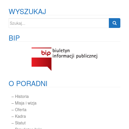
WYSZUKAJ
Szukaj:
BIP
O PORADNI
–
Historia
–
Misja i wizja
–
Oferta
–
Kadra
–
Statut