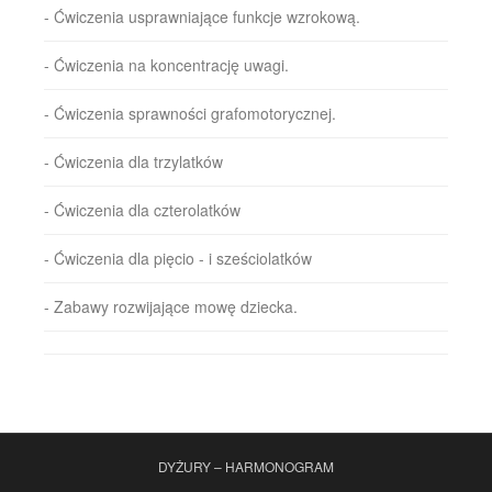
- Ćwiczenia usprawniające funkcje wzrokową.
- Ćwiczenia na koncentrację uwagi.
- Ćwiczenia sprawności grafomotorycznej.
- Ćwiczenia dla trzylatków
- Ćwiczenia dla czterolatków
- Ćwiczenia dla pięcio - i sześciolatków
- Zabawy rozwijające mowę dziecka.
DYŻURY – HARMONOGRAM