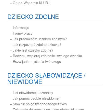
–
Grupa Wsparcia KLUB J
DZIECKO ZDOLNE
–
Informacje
–
Formy pracy
–
Jak pracować z uczniem zdolnym?
–
Jak rozpoznać zdolne dziecko?
–
Jakie jest dziecko zdolne?
–
Rodzicu, wspieraj zdolności swojego dziecka
–
Rozwijanie myślenia twórczego
DZIECKO SŁABOWIDZĄCE /
NIEWIDOME
– List niewidomej uczennicy
– Jak pomóc osobie niewidomej
– Słownik pojęć tyflopedagogicznych
– Zalecenia do pracy z uczniem słabowidzącym