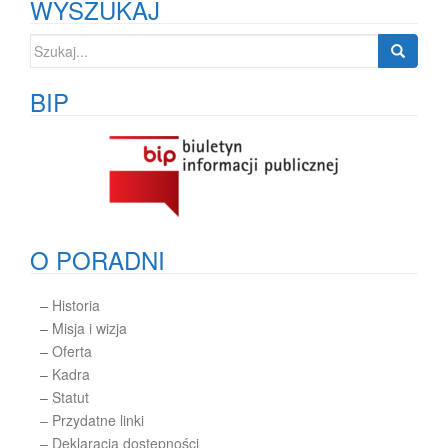
WYSZUKAJ
Szukaj:
BIP
O PORADNI
–
Historia
–
Misja i wizja
–
Oferta
–
Kadra
–
Statut
– Przydatne linki
– Deklaracja dostępności