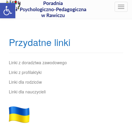
Open toolbar
T
o
g
g
l
Przydatne linki
e
n
a
v
Linki z doradztwa zawodowego
i
Linki z profilaktyki
g
Linki dla rodziców
a
t
Linki dla nauczycieli
i
o
n