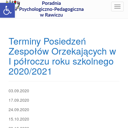
Open toolbar
T
o
g
g
l
Terminy Posiedzeń
e
Zespołów Orzekających w
n
a
I półroczu roku szkolnego
v
i
2020/2021
g
a
t
03.09.2020
i
o
17.09.2020
n
24.09.2020
15.10.2020