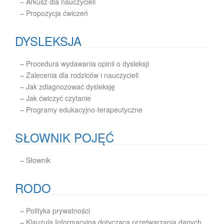
– Arkusz dla nauczycieli
– Propozycja ćwiczeń
DYSLEKSJA
–
Procedura wydawania opinii o dysleksji
–
Zalecenia dla rodziców i nauczycieli
–
Jak zdiagnozować dysleksję
–
Jak ćwiczyć czytanie
–
Programy edukacyjno-terapeutyczne
SŁOWNIK POJĘĆ
–
Słownik
RODO
–
Polityka prywatności
–
Klauzula Informacyjna dotycząca przetwarzania danych