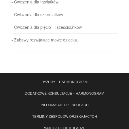
- Ćwiczenia dla trzylatków
- Ćwiczenia dla czterolatków
- Ćwiczenia dla pięcio - i sześciolatków
- Zabawy rozwijające mowę dziecka.
DYŻURY – HARMONOGRAM
DODATKOWE KONSULTACJE – HARMONOGRAM
INFORMACJE O ZESPOŁACH
TERMINY ZESPOŁÓW ORZEKAJĄCYCH
WNIOSKI I FORMULARZE