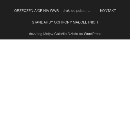
ORZECZENIA/OPINIA WWR – druki do pobrania
KONTAKT
STANDARDY OCHRONY MAŁOLETNICH
dazzling Motyw
Colorlib
Działa na
WordPress