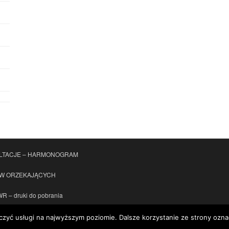
LTACJE – HARMONOGRAM
ÓW ORZEKAJĄCYCH
 – druki do pobrania
czyć usługi na najwyższym poziomie. Dalsze korzystanie ze strony oznac