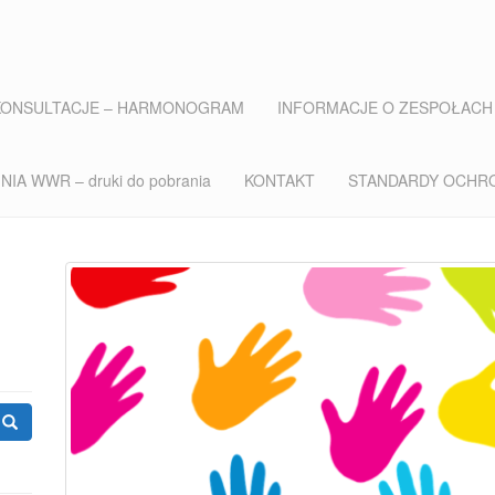
KONSULTACJE – HARMONOGRAM
INFORMACJE O ZESPOŁACH
IA WWR – druki do pobrania
KONTAKT
STANDARDY OCHR