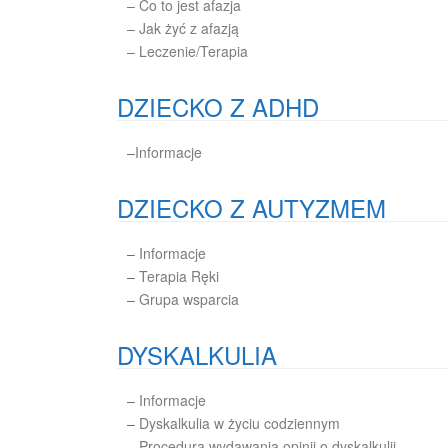
– Co to jest afazja
– Jak żyć z afazją
– Leczenie/Terapia
DZIECKO Z ADHD
–
Informacje
DZIECKO Z AUTYZMEM
–
Informacje
–
Terapia Ręki
–
Grupa wsparcia
DYSKALKULIA
–
Informacje
–
Dyskalkulia w życiu codziennym
–
Procedura wydawania opinii o dyskalkulii