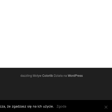
dazzling Motyw
Colorlib
Działa na
WordPress
za, że zgadzasz się na ich użycie.
Zgoda