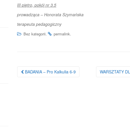
III piętro, pokój nr 3.5
prowadząca – Honorata Szymańska
terapeuta pedagogiczny
.
.
Bez kategorii
permalink
Nawigacja
BADANIA – Pro Kalkulia 6-9
WARSZTATY DL
po
wpisie