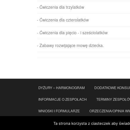
- Ćwiczenia dla trzylatków
- Ćwiczenia dla czterolatków
- Ćwiczenia dla pięcio - i sześciolatków
- Zabawy rozwijające mowę dziecka.
DYŻURY – HARMONOGRAM
DODATKOWE KONSU
INFORMACJE O ZESPOŁACH
TERMINY ZESPOŁ
WNIOSKI I FORMULARZE
ORZECZENIA/OPINIA WWR
KONTAKT
STANDARDY OCHRONY MAŁOLETNICH
Ta strona korzysta z ciasteczek aby świad