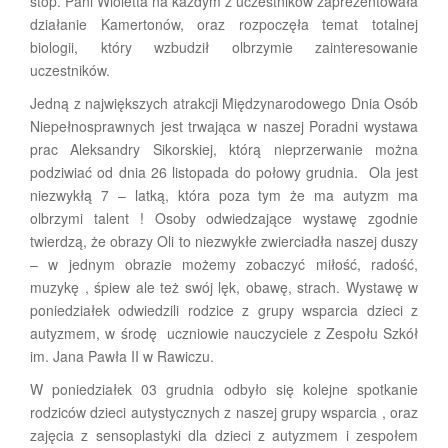
stóp. Pani Wioletta na każdym z uczestników zaprezentowała
działanie Kamertonów, oraz rozpoczęła temat totalnej
biologii, który wzbudził olbrzymie zainteresowanie
uczestników.
Jedną z największych atrakcji Międzynarodowego Dnia Osób
Niepełnosprawnych jest trwająca w naszej Poradni wystawa
prac Aleksandry Sikorskiej, którą nieprzerwanie można
podziwiać od dnia 26 listopada do połowy grudnia. Ola jest
niezwykłą 7 – latką, która poza tym że ma autyzm ma
olbrzymi talent ! Osoby odwiedzające wystawę zgodnie
twierdzą, że obrazy Oli to niezwykłe zwierciadła naszej duszy
– w jednym obrazie możemy zobaczyć miłość, radość,
muzykę , śpiew ale też swój lęk, obawę, strach. Wystawę w
poniedziałek odwiedzili rodzice z grupy wsparcia dzieci z
autyzmem, w środę uczniowie nauczyciele z Zespołu Szkół
im. Jana Pawła II w Rawiczu.
W poniedziałek 03 grudnia odbyło się kolejne spotkanie
rodziców dzieci autystycznych z naszej grupy wsparcia , oraz
zajęcia z sensoplastyki dla dzieci z autyzmem i zespołem