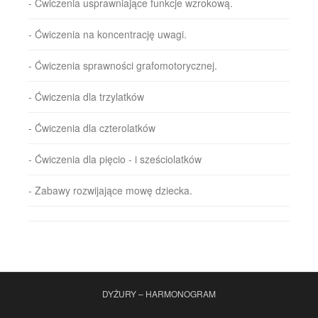
- Ćwiczenia usprawniające funkcje wzrokową.
- Ćwiczenia na koncentrację uwagi.
- Ćwiczenia sprawności grafomotorycznej.
- Ćwiczenia dla trzylatków
- Ćwiczenia dla czterolatków
- Ćwiczenia dla pięcio - i sześciolatków
- Zabawy rozwijające mowę dziecka.
DYŻURY – HARMONOGRAM