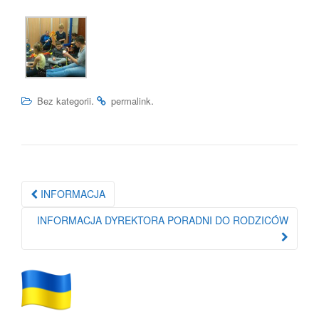
.
.
Bez kategorii
permalink
Nawigacja
INFORMACJA
po
INFORMACJA DYREKTORA PORADNI DO RODZICÓW
wpisie