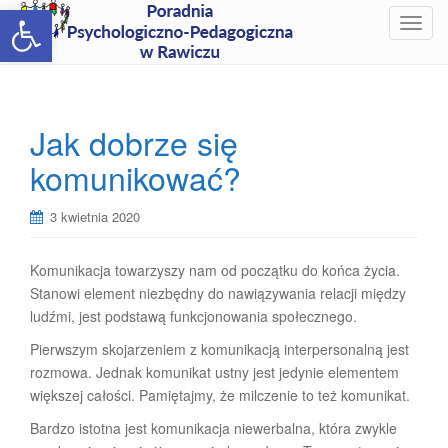
Open toolbar
T
o
g
g
l
Jak dobrze się
e
komunikować?
n
a
v
3 kwietnia 2020
i
g
Komunikacja towarzyszy nam od początku do końca życia.
a
Stanowi element niezbędny do nawiązywania relacji między
t
ludźmi, jest podstawą funkcjonowania społecznego.
i
o
Pierwszym skojarzeniem z komunikacją interpersonalną jest
n
rozmowa. Jednak komunikat ustny jest jedynie elementem
większej całości. Pamiętajmy, że milczenie to też komunikat.
Bardzo istotna jest komunikacja niewerbalna, która zwykle