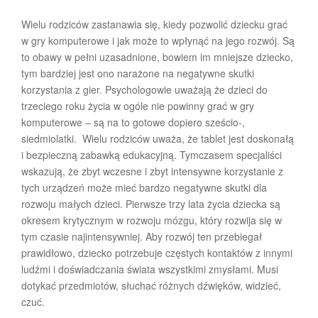
Wielu rodziców zastanawia się, kiedy pozwolić dziecku grać
w gry komputerowe i jak może to wpłynąć na jego rozwój. Są
to obawy w pełni uzasadnione, bowiem im mniejsze dziecko,
tym bardziej jest ono narażone na negatywne skutki
korzystania z gier. Psychologowie uważają że dzieci do
trzeciego roku życia w ogóle nie powinny grać w gry
komputerowe – są na to gotowe dopiero sześcio-,
siedmiolatki. Wielu rodziców uważa, że tablet jest doskonałą
i bezpieczną zabawką edukacyjną. Tymczasem specjaliści
wskazują, że zbyt wczesne i zbyt intensywne korzystanie z
tych urządzeń może mieć bardzo negatywne skutki dla
rozwoju małych dzieci. Pierwsze trzy lata życia dziecka są
okresem krytycznym w rozwoju mózgu, który rozwija się w
tym czasie najintensywniej. Aby rozwój ten przebiegał
prawidłowo, dziecko potrzebuje częstych kontaktów z innymi
ludźmi i doświadczania świata wszystkimi zmysłami. Musi
dotykać przedmiotów, słuchać różnych dźwięków, widzieć,
czuć.