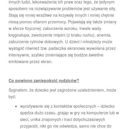
innych ludzi, lekceważenia ich praw oraz tego, że jedynym
sposobem na rozwiązywanie problemów jest używanie siły.
Stają się mniej wrażliwe na krzywdę innych i mniej chętnie
niosą pomoc ofiarom przemocy. Pojawiają się także zmiany
w sferze fizycznej: zaburzenia wzroku, trwałe wady
kręgosłupa, zwiotczenie mięśni (z braku ruchu), anemia,
zaburzenie rytmów dobowych. U dzieci i młodzieży może
wystąpić również tzw. padaczka ekranowa wywołana przez
intensywne, szybko zmieniające się bodźce świetlne
emitowane przez ekran.
Co powinno zaniepokoić rodziców?
Sygnałem, że dziecko jest zagrożone uzależnieniem, może
być:
wycofywanie się z kontaktów społecznych – dziecko
spędza dużo czasu, grając w gry na komputerze lub w
sieci, unika znajomych i traci dotychczasowych
przyjaciół, nikt go nie odwiedza, samo nie chce do