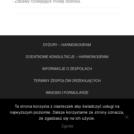
- Zabawy rozwijające mowę dziecka.
DYŻURY – HARMONOGRAM
DODATKOWE KONSULTACJE – HARMONOGRAM
INFORMACJE O ZESPOŁACH
TERMINY ZESPOŁÓW ORZEKAJĄCYCH
WNIOSKI I FORMULARZE
ORZECZENIA/OPINIA WWR – druki do pobrania
KONTAKT
Ta strona korzysta z ciasteczek aby świadczyć usługi na
najwyższym poziomie. Dalsze korzystanie ze strony oznacza,
STANDARDY OCHRONY MAŁOLETNICH
że zgadzasz się na ich użycie.
Zgoda
dazzling Motyw
Colorlib
Działa na
WordPress