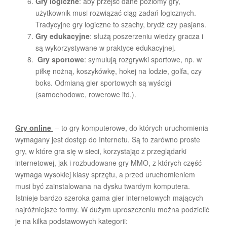
Gry logiczne
: aby przejść dane poziomy gry,
użytkownik musi rozwiązać ciąg zadań logicznych.
Tradycyjne gry logiczne to szachy, brydż czy pasjans.
Gry edukacyjne
: służą poszerzeniu wiedzy gracza i
są wykorzystywane w praktyce edukacyjnej.
Gry sportowe
: symulują rozgrywki sportowe, np. w
piłkę nożną, koszykówkę, hokej na lodzie, golfa, czy
boks. Odmianą gier sportowych są wyścigi
(samochodowe, rowerowe itd.).
Gry online
– to gry komputerowe, do których uruchomienia
wymagany jest dostęp do Internetu. Są to zarówno proste
gry, w które gra się w sieci, korzystając z przeglądarki
internetowej, jak i rozbudowane gry MMO, z których część
wymaga wysokiej klasy sprzętu, a przed uruchomieniem
musi być zainstalowana na dysku twardym komputera.
Istnieje bardzo szeroka gama gier internetowych mających
najróżniejsze formy. W dużym uproszczeniu można podzielić
je na kilka podstawowych kategorii: