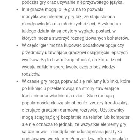
podczas gry oraz używanie nieprzyzwoitego języka.
Inni gracze mogą, o ile gra na to pozwala,
modyfikować elementy gry tak, że staje się ona
nieodpowiednia dla młodszych dzieci. Przykładem
takiego działania są edytory wyglądu postaci, w
których można stworzyć roznegliżowanych bohaterów.
W części gier można kupować dodatkowe opcje czy
przedmioty ułatwiające graczowi osiągnięcie lepszych
wyników. Są to tzw. mikropłatności, na które dzieci
wydają całkiem spore kwoty, często bez wiedzy
rodziców.
W czasie gry mogą pojawiać się reklamy lub linki, które
po kliknięciu przekierowują na strony zawierające
treści nieodpowiednie dla dzieci. Stale rosnącą
popularnością cieszą się obecnie tzw. gry free-to-play,
oferujące graczom darmową rozrywkę. Użytkownicy
mogą ściągnąć grę bezpłatnie na telefon lub komputer,
ale nie oznacza to jednak, że wszystkie elementy gry
są darmowe – nieodpłatnie udostępniana jest tylko
podstawowa wersja gry. Poprzez tzw. mikrotransakcje