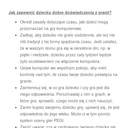
Jak zapewnić dziecku dobre doświadczenia z grami?
Określ zasady dotyczące czasu, jaki dzieci mogą
przeznaczać na gry komputerowe.
Zadbaj, aby dziecko nie grało codziennie, ale też nie
rób tradycji z tej formy spędzania czasu. Jeśli ustalisz,
że w waszym domu gra się w określone dni, np. w
piątki i niedziele, dziecko przez cały tydzień będzie
żyło oczekiwaniem na włączenie komputera.
Ustaw komputer we wspólnym pokoju, aby mieć
kontrolę nad tym, ile czasu twoje dziecko poświęca na
granie.
Zainteresuj się, w co gra dziecko i czy gra jest dla
niego odpowiednia. Porozmawiaj z nim o grach, w
które gra, sprawdź, czego może się z nich nauczyć.
Zanim kupisz swojemu dziecku grę, upewnij się, że jest
odpowiednia do jego wieku. Może ci w tym pomóc
system oceny gier PEGI.
Zwróć uwagę, czy w zachowaniu twojego dziecka nie