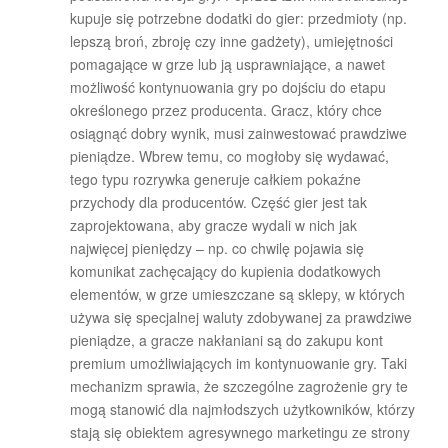
kupuje się potrzebne dodatki do gier: przedmioty (np.
lepszą broń, zbroję czy inne gadżety), umiejętności
pomagające w grze lub ją usprawniające, a nawet
możliwość kontynuowania gry po dojściu do etapu
określonego przez producenta. Gracz, który chce
osiągnąć dobry wynik, musi zainwestować prawdziwe
pieniądze. Wbrew temu, co mogłoby się wydawać,
tego typu rozrywka generuje całkiem pokaźne
przychody dla producentów. Część gier jest tak
zaprojektowana, aby gracze wydali w nich jak
najwięcej pieniędzy – np. co chwilę pojawia się
komunikat zachęcający do kupienia dodatkowych
elementów, w grze umieszczane są sklepy, w których
używa się specjalnej waluty zdobywanej za prawdziwe
pieniądze, a gracze nakłaniani są do zakupu kont
premium umożliwiających im kontynuowanie gry. Taki
mechanizm sprawia, że szczególne zagrożenie gry te
mogą stanowić dla najmłodszych użytkowników, którzy
stają się obiektem agresywnego marketingu ze strony