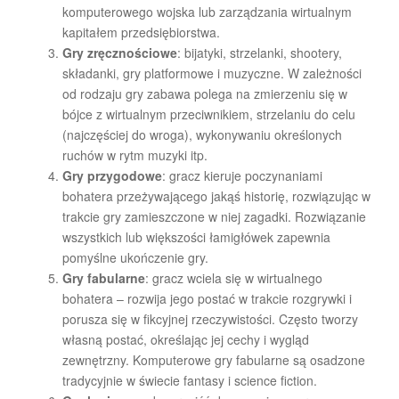
komputerowego wojska lub zarządzania wirtualnym
kapitałem przedsiębiorstwa.
Gry zręcznościowe
: bijatyki, strzelanki, shootery,
składanki, gry platformowe i muzyczne. W zależności
od rodzaju gry zabawa polega na zmierzeniu się w
bójce z wirtualnym przeciwnikiem, strzelaniu do celu
(najczęściej do wroga), wykonywaniu określonych
ruchów w rytm muzyki itp.
Gry przygodowe
: gracz kieruje poczynaniami
bohatera przeżywającego jakąś historię, rozwiązując w
trakcie gry zamieszczone w niej zagadki. Rozwiązanie
wszystkich lub większości łamigłówek zapewnia
pomyślne ukończenie gry.
Gry fabularne
: gracz wciela się w wirtualnego
bohatera – rozwija jego postać w trakcie rozgrywki i
porusza się w fikcyjnej rzeczywistości. Często tworzy
własną postać, określając jej cechy i wygląd
zewnętrzny. Komputerowe gry fabularne są osadzone
tradycyjnie w świecie fantasy i science fiction.