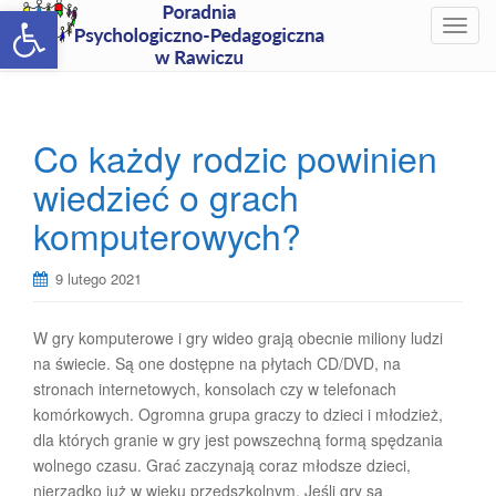
Open toolbar
T
o
g
g
l
Co każdy rodzic powinien
e
wiedzieć o grach
n
a
komputerowych?
v
i
9 lutego 2021
g
a
t
W gry komputerowe i gry wideo grają obecnie miliony ludzi
i
na świecie. Są one dostępne na płytach CD/DVD, na
o
stronach internetowych, konsolach czy w telefonach
n
komórkowych. Ogromna grupa graczy to dzieci i młodzież,
dla których granie w gry jest powszechną formą spędzania
wolnego czasu. Grać zaczynają coraz młodsze dzieci,
nierzadko już w wieku przedszkolnym. Jeśli gry są