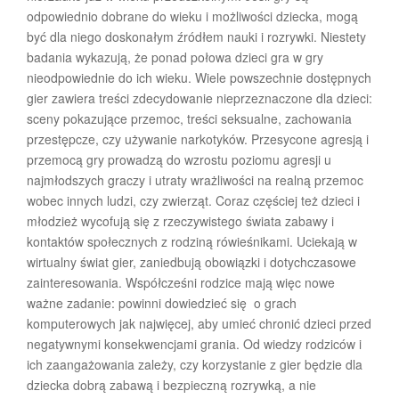
odpowiednio dobrane do wieku i możliwości dziecka, mogą
być dla niego doskonałym źródłem nauki i rozrywki. Niestety
badania wykazują, że ponad połowa dzieci gra w gry
nieodpowiednie do ich wieku. Wiele powszechnie dostępnych
gier zawiera treści zdecydowanie nieprzeznaczone dla dzieci:
sceny pokazujące przemoc, treści seksualne, zachowania
przestępcze, czy używanie narkotyków. Przesycone agresją i
przemocą gry prowadzą do wzrostu poziomu agresji u
najmłodszych graczy i utraty wrażliwości na realną przemoc
wobec innych ludzi, czy zwierząt. Coraz częściej też dzieci i
młodzież wycofują się z rzeczywistego świata zabawy i
kontaktów społecznych z rodziną rówieśnikami. Uciekają w
wirtualny świat gier, zaniedbują obowiązki i dotychczasowe
zainteresowania. Współcześni rodzice mają więc nowe
ważne zadanie: powinni dowiedzieć się o grach
komputerowych jak najwięcej, aby umieć chronić dzieci przed
negatywnymi konsekwencjami grania. Od wiedzy rodziców i
ich zaangażowania zależy, czy korzystanie z gier będzie dla
dziecka dobrą zabawą i bezpieczną rozrywką, a nie