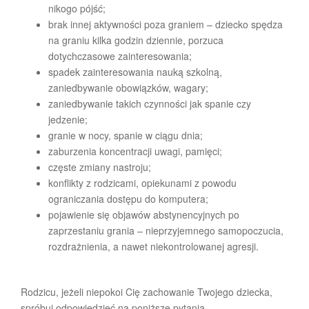
nikogo pójść;
brak innej aktywności poza graniem – dziecko spędza
na graniu kilka godzin dziennie, porzuca
dotychczasowe zainteresowania;
spadek zainteresowania nauką szkolną,
zaniedbywanie obowiązków, wagary;
zaniedbywanie takich czynności jak spanie czy
jedzenie;
granie w nocy, spanie w ciągu dnia;
zaburzenia koncentracji uwagi, pamięci;
częste zmiany nastroju;
konflikty z rodzicami, opiekunami z powodu
ograniczania dostępu do komputera;
pojawienie się objawów abstynencyjnych po
zaprzestaniu grania – nieprzyjemnego samopoczucia,
rozdrażnienia, a nawet niekontrolowanej agresji.
Rodzicu, jeżeli niepokoi Cię zachowanie Twojego dziecka,
spróbuj odpowiedzieć na poniższe pytania.