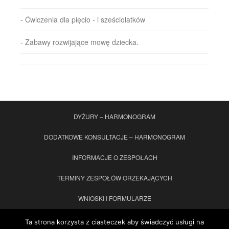
- Ćwiczenia dla pięcio - i sześciolatków
- Zabawy rozwijające mowę dziecka.
DYŻURY – HARMONOGRAM
DODATKOWE KONSULTACJE – HARMONOGRAM
INFORMACJE O ZESPOŁACH
TERMINY ZESPOŁÓW ORZEKAJĄCYCH
WNIOSKI I FORMULARZE
ORZECZENIA/OPINIA WWR – druki do pobrania
KONTAKT
Ta strona korzysta z ciasteczek aby świadczyć usługi na